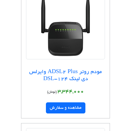
مودم روتر ADSL2 Plus وایرلس
دی لینک DSL-124
3,344,000
(تومان)
مشاهده و سفارش