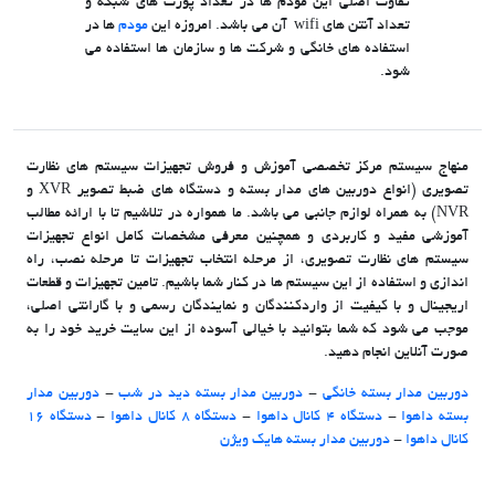
تفاوت اصلی این مودم ها در تعداد پورت های شبکه و
تعداد آنتن های wifi آن می باشد. امروزه این
مودم
ها در
استفاده های خانگی و شرکت ها و سازمان ها استفاده می
شود.
منهاج سیستم مرکز تخصصی آموزش و فروش تجهیزات سیستم های نظارت
تصویری (انواع دوربین های مدار بسته و دستگاه های ضبط تصویر XVR و
NVR) به همراه لوازم جانبی می باشد. ما همواره در تلاشیم تا با ارائه مطالب
آموزشی مفید و کاربردی و همچنین معرفی مشخصات کامل انواع تجهیزات
سیستم های نظارت تصویری، از مرحله انتخاب تجهیزات تا مرحله نصب، راه
اندازی و استفاده از این سیستم ها در کنار شما باشیم. تامین تجهیزات و قطعات
اریجینال و با کیفیت از واردکنندگان و نمایندگان رسمی و با گارانتی اصلی،
موجب می شود که شما بتوانید با خیالی آسوده از این سایت خرید خود را به
صورت آنلاین انجام دهید.
دوربین مدار بسته خانگی
-
دوربین مدار بسته دید در شب
-
دوربین مدار
بسته داهوا
-
دستگاه 4 کانال داهوا
-
دستگاه 8 کانال داهوا
-
دستگاه 16
کانال داهوا
-
دوربین مدار بسته هایک ویژن