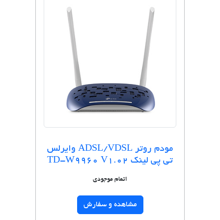
مودم روتر ADSL/VDSL وایرلس
تی پی لینک TD-W9960 V1.02
اتمام موجودی
مشاهده و سفارش