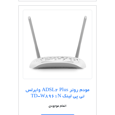
مودم روتر ADSL2 Plus وایرلس
تی پی لینک TD-W8961N
اتمام موجودی