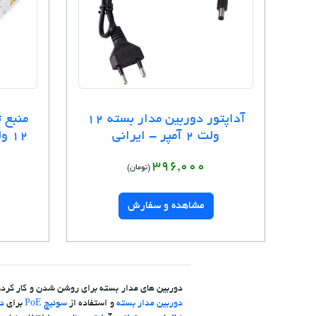
آداپتور دوربین مدار بسته 12
منبع 
ولت 2 آمپر - ایرانی
396,000
(تومان)
مشاهده و سفارش
دوربین های مدار بسته برای روشن شدن و کار کردن نیاز به انرژی برق از نوع جریان مستقیم (DC) دا
دوربین مدار بسته
و استفاده از
سوئیچ PoE
برای
د