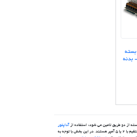
بسته
ی - بدنه
آداپتور
. دوربین های مدار بسته معمولی و ثابت اغلب نیازمند ولتاژ 12 ولت مستقیم با 2 یا 5 آمپر هستند. در این بخش با توجه به