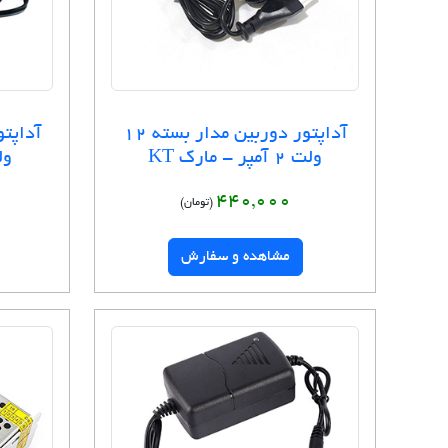
آداپتور دوربین مدار بسته 12
ولت 2 آمپر - مارک KT
ولت 5 آ
440,000
(تومان)
مشاهده و سفارش