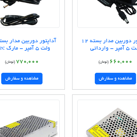
آداپتور دوربین مدار بسته 12
مپر - وارداتی
ولت 5 آمپر - مارک Ktec
770,000
660,000
(تومان)
(تومان)
مشاهده و سفارش
مشاهده و سفارش