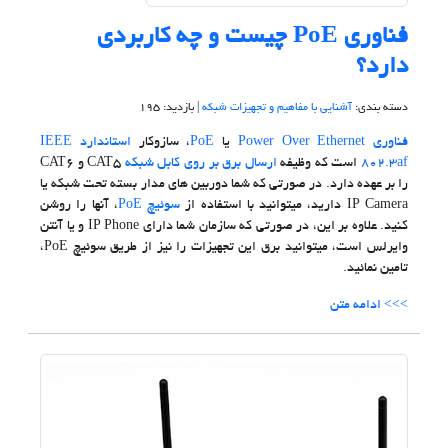
فناوری PoE چیست و چه کاربردی
دارد؟
دسته بندی:
آشنایی با مفاهیم و تجهیزات شبکه
| بازدید: 195
فناوری Power Over Ethernet
یا
PoE
، سازوکار
استاندارد IEEE
802.3af
است که وظیفه
ارسال برق بر روی کابل شبکه
CAT5 و CAT6
را بر عهده دارد. در صورتی که شما دوربین های مدار بسته تحت شبکه یا
IP Camera دارید، می‎توانید با استفاده از
سوئیچ PoE
، آن‎ها را روشن
کنید. علاوه بر این، در صورتی که سازمان شما دارای IP Phone و یا آنتن
وایرلس است، می‎توانید برق این تجهیزات را نیز از طریق سوئیچ PoE،
تامین نمائید.
>>> ادامه متن