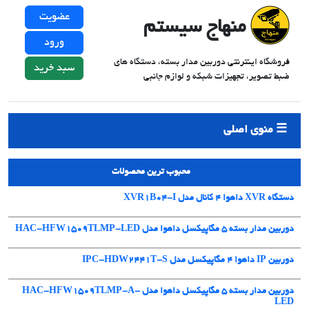
عضویت
منهاج سیستم
ورود
فروشگاه اینترنتی دوربین مدار بسته، دستگاه های
سبد خرید
ضبط تصویر، تجهیزات شبکه و لوازم جانبی
منوی اصلی
محبوب ترین محصولات
دستگاه XVR داهوا 4 کانال مدل XVR1B04-I
دوربین مدار بسته 5 مگاپیکسل داهوا مدل HAC-HFW1509TLMP-LED
دوربین IP داهوا 4 مگاپیکسل مدل IPC-HDW2441T-S
دوربین مدار بسته 5 مگاپیکسل داهوا مدل HAC-HFW1509TLMP-A-
LED