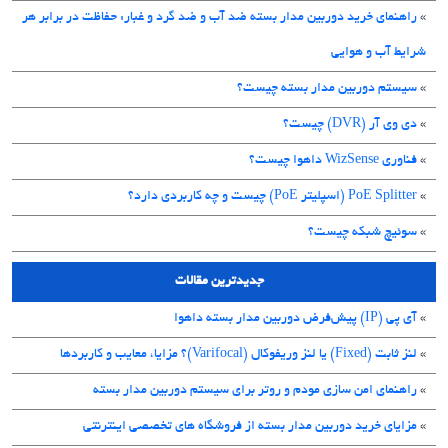
»
راهنمای خرید دوربین مدار بسته ضد آب و ضد گرد و غبار: حفاظت در برابر هر
شرایط آب و هوایی
»
سیستم دوربین مدار بسته چیست؟
»
دی وی آر (DVR) چیست؟
»
فناوری WizSense داهوا چیست؟
»
PoE Splitter (اسپلیتر PoE) چیست و چه کاربردی دارد؟
»
سوئیچ شبکه چیست؟
جدیدترین مقالات
»
آی پی (IP) پیش‌فرض دوربین مدار بسته داهوا
»
لنز ثابت (Fixed) یا لنز وریفوکال (Varifocal)؟ مزایا، معایب و کاربردها
»
راهنمای امن سازی مودم و روتر برای سیستم دوربین مدار بسته
»
مزایای خرید دوربین مدار بسته از فروشگاه های تخصصی اینترنتی