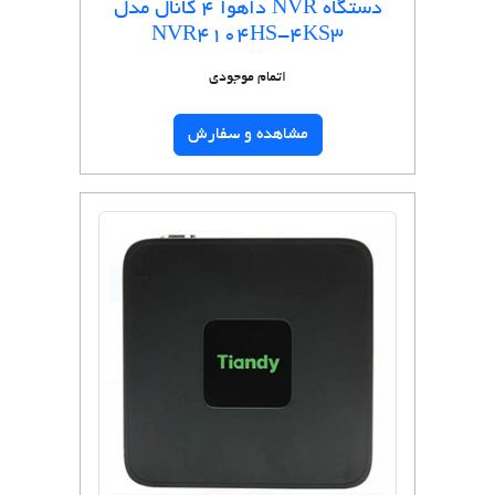
دستگاه NVR داهوا 4 کانال مدل
NVR4104HS-4KS3
اتمام موجودی
مشاهده و سفارش