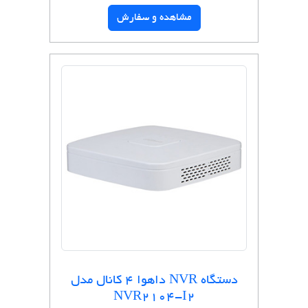
مشاهده و سفارش
دستگاه NVR داهوا 4 کانال مدل
NVR2104-I2