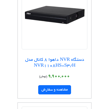
دستگاه NVR داهوا 8 کانال مدل
NVR1108HS-S3/H
9,900,000
(تومان)
مشاهده و سفارش