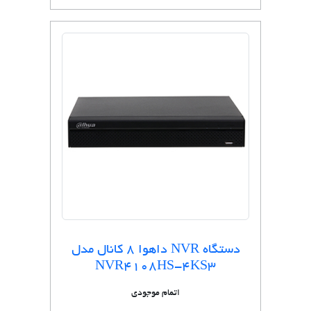
دستگاه NVR داهوا 8 کانال مدل
NVR4108HS-4KS3
اتمام موجودی