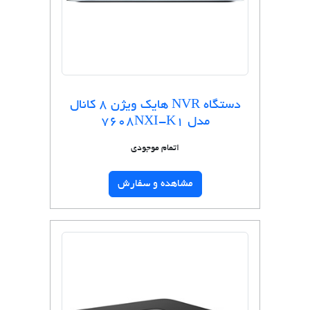
دستگاه NVR هایک ویژن 8 کانال
مدل 7608NXI-K1
اتمام موجودی
مشاهده و سفارش