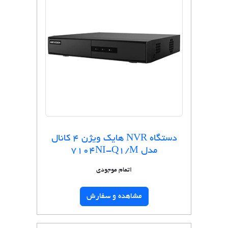
دستگاه NVR هایک ویژن 4 کانال
مدل 7104NI-Q1/M
اتمام موجودی
مشاهده و سفارش