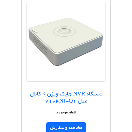
دستگاه NVR هایک ویژن 4 کانال
مدل 7104NI-Q1
اتمام موجودی
مشاهده و سفارش