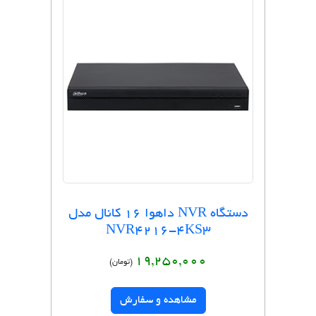
دستگاه NVR داهوا 16 کانال مدل
NVR4216-4KS3
19,250,000
(تومان)
مشاهده و سفارش