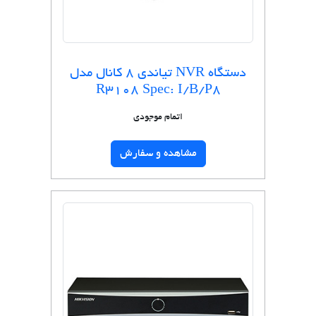
دستگاه NVR تیاندی 8 کانال مدل
R3108 Spec: I/B/P8
اتمام موجودی
مشاهده و سفارش