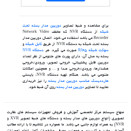
برای مشاهده و ضبط تصاویر
دوربین مدار بسته تحت
شبکه
از دستگاه NVR که مخفف Network Video
Recorder می باشد استفاده می شود. اتصال دوربین مدار
بسته تحت شبکه به دستگاه NVR از طریق
کابل شبکه
و
سوکت شبکه RJ45
صورت می گیرد. هر
دستگاه NVR
بسته به مدل آن، دارای پورت های متنوعی از نظر تعداد
دوربین قابل پشتیبانی، خروجی تصویر، ورودی/خروجی
هشدارها، ورودی/خروجی صدا و ... و همچنین امکانات
متنوعی می باشد. هنگام تهیه دستگاه NVR، بایستی
هارددیسک مناسب دوربین مدار بسته
را نیز خریداری
نمایید تا تصاویر
دوربین مدار بسته
روی آن ضبط شود.
منهاج سیستم مرکز تخصصی آموزش و فروش تجهیزات سیستم های نظارت
تصویری (انواع دوربین های مدار بسته و دستگاه های ضبط تصویر XVR و
NVR) به همراه لوازم جانبی می باشد. ما همواره در تلاشیم تا با ارائه مطالب