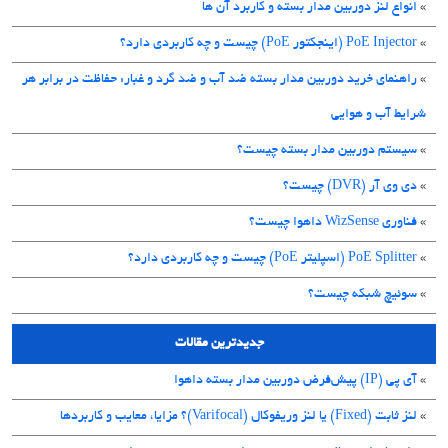
»
انواع لنز دوربین مدار بسته و کاربرد آن ها
»
PoE Injector (اینجکتور PoE) چیست و چه کاربردی دارد؟
»
راهنمای خرید دوربین مدار بسته ضد آب و ضد گرد و غبار: حفاظت در برابر هر
شرایط آب و هوایی
»
سیستم دوربین مدار بسته چیست؟
»
دی وی آر (DVR) چیست؟
»
فناوری WizSense داهوا چیست؟
»
PoE Splitter (اسپلیتر PoE) چیست و چه کاربردی دارد؟
»
سوئیچ شبکه چیست؟
جدیدترین مقالات
»
آی پی (IP) پیش‌فرض دوربین مدار بسته داهوا
»
لنز ثابت (Fixed) یا لنز وریفوکال (Varifocal)؟ مزایا، معایب و کاربردها