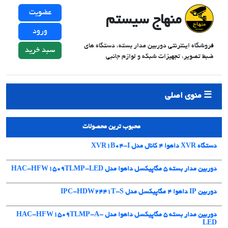
عضویت
منهاج سیستم
ورود
فروشگاه اینترنتی دوربین مدار بسته، دستگاه های
سبد خرید
ضبط تصویر، تجهیزات شبکه و لوازم جانبی
منوی اصلی
محبوب ترین محصولات
دستگاه XVR داهوا 4 کانال مدل XVR1B04-I
دوربین مدار بسته 5 مگاپیکسل داهوا مدل HAC-HFW1509TLMP-LED
دوربین IP داهوا 4 مگاپیکسل مدل IPC-HDW2441T-S
دوربین مدار بسته 5 مگاپیکسل داهوا مدل HAC-HFW1509TLMP-A-
LED