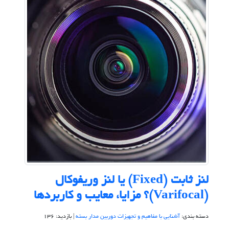
لنز ثابت (Fixed) یا لنز وریفوکال
(Varifocal)؟ مزایا، معایب و کاربردها
دسته بندی:
آشنایی با مفاهیم و تجهیزات دوربین مدار بسته
| بازدید: 136