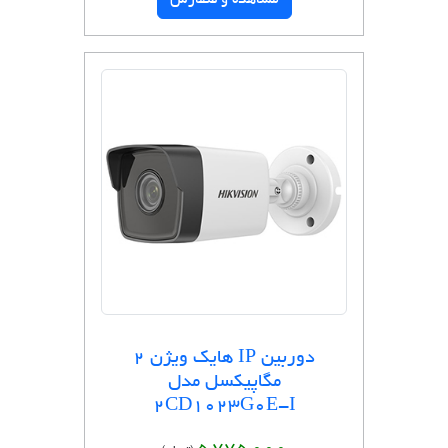
مشاهده و سفارش
دوربین IP هایک ویژن 2
مگاپیکسل مدل
2CD1023G0E-I