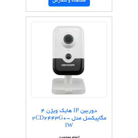
مشاهده و سفارش
دوربین IP هایک ویژن 4
مگاپیکسل مدل 2CD2443G0-
IW
اتمام موجودی