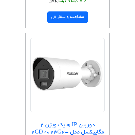
5,775,000
(تومان)
مشاهده و سفارش
دوربین IP هایک ویژن 2
مگاپیکسل مدل 2CD2023G2-