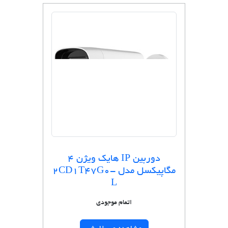
دوربین IP هایک ویژن 4
مگاپیکسل مدل 2CD1T47G0-
L
اتمام موجودی