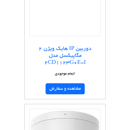
دوربین IP هایک ویژن 2
مگاپیکسل مدل
2CD1123G0E-I
اتمام موجودی
مشاهده و سفارش