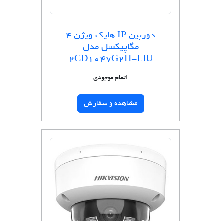
دوربین IP هایک ویژن 4
مگاپیکسل مدل
2CD1047G2H-LIU
اتمام موجودی
مشاهده و سفارش