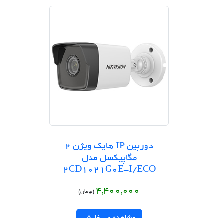
دوربین IP هایک ویژن 2
مگاپیکسل مدل
2CD1021G0E-I/ECO
4,400,000
(تومان)