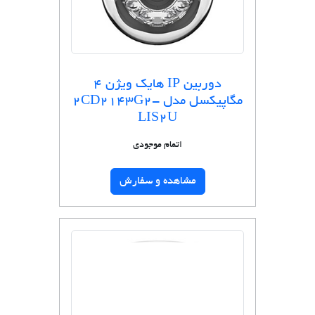
دوربین IP هایک ویژن 4
مگاپیکسل مدل 2CD2143G2-
LIS2U
اتمام موجودی
مشاهده و سفارش