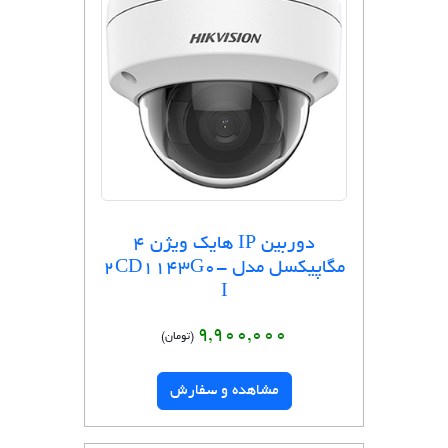
دوربین IP هایک ویژن 4
مگاپیکسل مدل 2CD1143G0-
I
9,900,000
(تومان)
مشاهده و سفارش