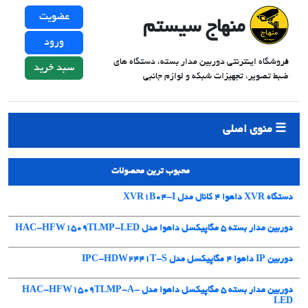
عضویت
منهاج سیستم
ورود
فروشگاه اینترنتی دوربین مدار بسته، دستگاه های
سبد خرید
ضبط تصویر، تجهیزات شبکه و لوازم جانبی
منوی اصلی
محبوب ترین محصولات
دستگاه XVR داهوا 4 کانال مدل XVR1B04-I
دوربین مدار بسته 5 مگاپیکسل داهوا مدل HAC-HFW1509TLMP-LED
دوربین IP داهوا 4 مگاپیکسل مدل IPC-HDW2441T-S
دوربین مدار بسته 5 مگاپیکسل داهوا مدل HAC-HFW1509TLMP-A-
LED