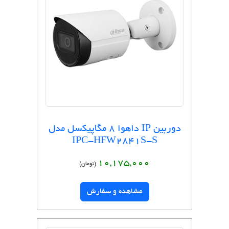
دوربین IP داهوا 8 مگاپیکسل مدل
IPC-HFW2841S-S
10,175,000
(تومان)
مشاهده و سفارش