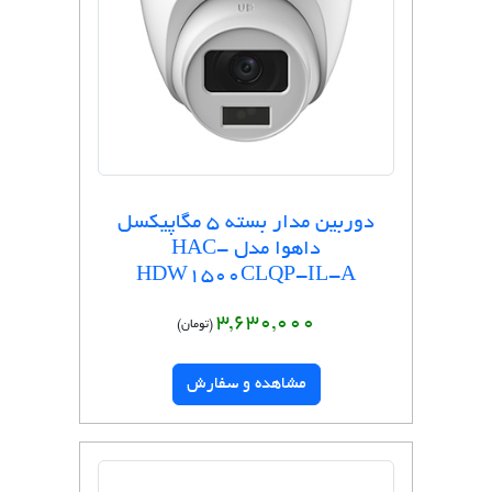
دوربین مدار بسته 5 مگاپیکسل
داهوا مدل HAC-
HDW1500CLQP-IL-A
3,630,000
(تومان)
مشاهده و سفارش