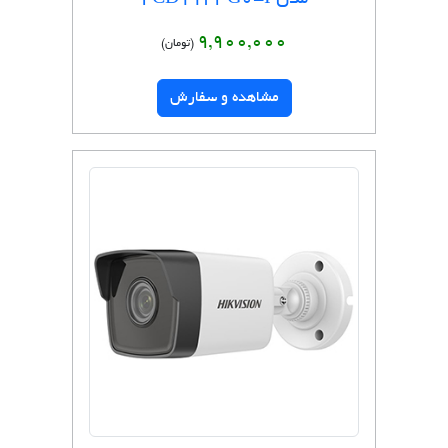
مدل 2CD1143G0-I
9,900,000
(تومان)
مشاهده و سفارش