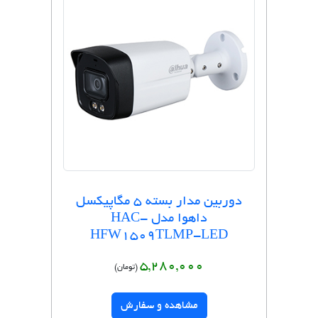
دوربین مدار بسته 5 مگاپیکسل
داهوا مدل HAC-
HFW1509TLMP-LED
5,280,000
(تومان)
مشاهده و سفارش