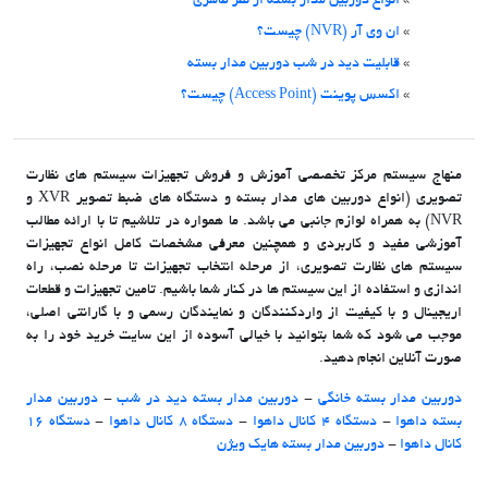
»
انواع دوربین مدار بسته از نظر ظاهری
»
ان وی آر (NVR) چیست؟
»
قابلیت دید در شب دوربین مدار بسته
»
اکسس پوینت (Access Point) چیست؟
منهاج سیستم مرکز تخصصی آموزش و فروش تجهیزات سیستم های نظارت
تصویری (انواع دوربین های مدار بسته و دستگاه های ضبط تصویر XVR و
NVR) به همراه لوازم جانبی می باشد. ما همواره در تلاشیم تا با ارائه مطالب
آموزشی مفید و کاربردی و همچنین معرفی مشخصات کامل انواع تجهیزات
سیستم های نظارت تصویری، از مرحله انتخاب تجهیزات تا مرحله نصب، راه
اندازی و استفاده از این سیستم ها در کنار شما باشیم. تامین تجهیزات و قطعات
اریجینال و با کیفیت از واردکنندگان و نمایندگان رسمی و با گارانتی اصلی،
موجب می شود که شما بتوانید با خیالی آسوده از این سایت خرید خود را به
صورت آنلاین انجام دهید.
دوربین مدار بسته خانگی
-
دوربین مدار بسته دید در شب
-
دوربین مدار
بسته داهوا
-
دستگاه 4 کانال داهوا
-
دستگاه 8 کانال داهوا
-
دستگاه 16
کانال داهوا
-
دوربین مدار بسته هایک ویژن