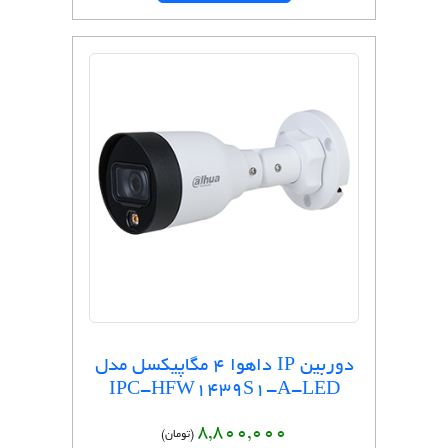
دوربین IP داهوا 4 مگاپیکسل مدل
IPC-HFW1439S1-A-LED
8,800,000
(تومان)