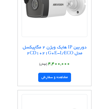
دوربین IP هایک ویژن 2 مگاپیکسل
مدل 2CD1021G0E-I/ECO
4,400,000
(تومان)
مشاهده و سفارش