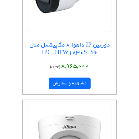
دوربین IP داهوا 8 مگاپیکسل مدل
IPC-HFW1830S-S6
8,965,000
(تومان)
مشاهده و سفارش