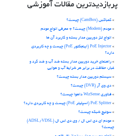
پربازدیدترین مقالات آموزشی
»
کمباکس (CamBox) چیست؟
»
مودم (Modem) چیست؟ + معرفی انواع مودم
»
انواع لنز دوربین مدار بسته و کاربرد آن ها
»
PoE Injector (اینجکتور PoE) چیست و چه کاربردی
دارد؟
»
راهنمای خرید دوربین مدار بسته ضد آب و ضد گرد و
غبار: حفاظت در برابر هر شرایط آب و هوایی
»
سیستم دوربین مدار بسته چیست؟
»
دی وی آر (DVR) چیست؟
»
فناوری WizSense داهوا چیست؟
»
PoE Splitter (اسپلیتر PoE) چیست و چه کاربردی دارد؟
»
سوئیچ شبکه چیست؟
»
مودم ای دی اس ال / وی دی اس ال (ADSL/VDSL)
چیست؟