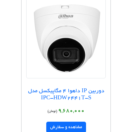
دوربین IP داهوا 4 مگاپیکسل مدل
IPC-HDW2441T-S
9,680,000
(تومان)
مشاهده و سفارش