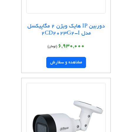
دوربین IP هایک ویژن 2 مگاپیکسل
مدل 2CD2023G2-I
6,930,000
(تومان)
مشاهده و سفارش