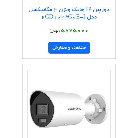
دوربین IP هایک ویژن 2 مگاپیکسل
مدل 2CD1023G0E-I
5,775,000
(تومان)
مشاهده و سفارش