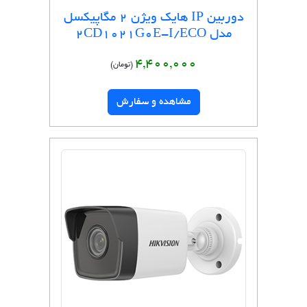
دوربین IP هایک ویژن 2 مگاپیکسل
مدل 2CD1021G0E-I/ECO
4,400,000
(تومان)
مشاهده و سفارش