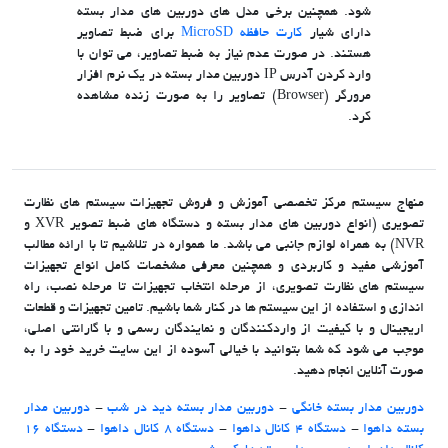
شود. همچنین برخی مدل های دوربین های مدار بسته
دارای شیار
کارت حافظه MicroSD
برای ضبط تصاویر
هستند. در صورت عدم نیاز به ضبط تصاویر، می توان با
وارد کردن آدرس IP دوربین مدار بسته در یک نرم افزار
مرورگر (Browser) تصاویر را به صورت زنده مشاهده
کرد.
منهاج سیستم مرکز تخصصی آموزش و فروش تجهیزات سیستم های نظارت
تصویری (انواع دوربین های مدار بسته و دستگاه های ضبط تصویر XVR و
NVR) به همراه لوازم جانبی می باشد. ما همواره در تلاشیم تا با ارائه مطالب
آموزشی مفید و کاربردی و همچنین معرفی مشخصات کامل انواع تجهیزات
سیستم های نظارت تصویری، از مرحله انتخاب تجهیزات تا مرحله نصب، راه
اندازی و استفاده از این سیستم ها در کنار شما باشیم. تامین تجهیزات و قطعات
اریجینال و با کیفیت از واردکنندگان و نمایندگان رسمی و با گارانتی اصلی،
موجب می شود که شما بتوانید با خیالی آسوده از این سایت خرید خود را به
صورت آنلاین انجام دهید.
دوربین مدار بسته خانگی
-
دوربین مدار بسته دید در شب
-
دوربین مدار
بسته داهوا
-
دستگاه 4 کانال داهوا
-
دستگاه 8 کانال داهوا
-
دستگاه 16