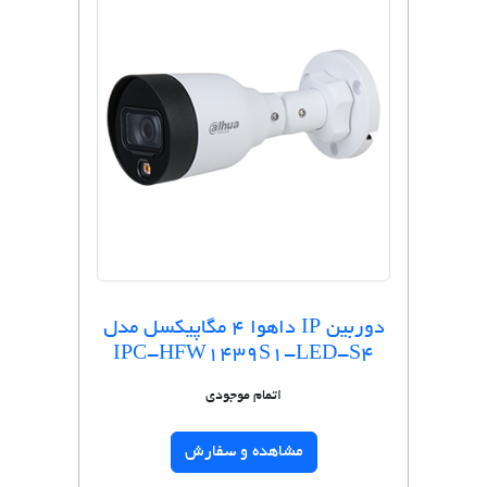
دوربین IP داهوا 4 مگاپیکسل مدل
IPC-HFW1439S1-LED-S4
اتمام موجودی
مشاهده و سفارش