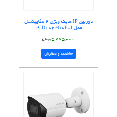
دوربین IP هایک ویژن 2 مگاپیکسل
مدل 2CD1023G0E-I
5,775,000
(تومان)
مشاهده و سفارش