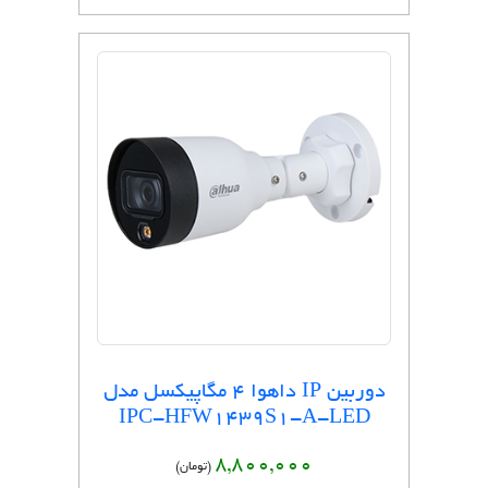
دوربین IP داهوا 4 مگاپیکسل مدل
IPC-HFW1439S1-A-LED
8,800,000
(تومان)