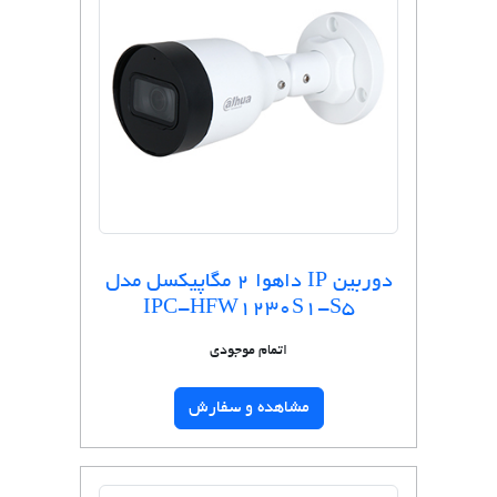
دوربین IP داهوا 2 مگاپیکسل مدل
IPC-HFW1230S1-S5
اتمام موجودی
مشاهده و سفارش