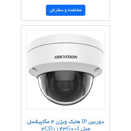
مشاهده و سفارش
دوربین IP هایک ویژن 4 مگاپیکسل
مدل 2CD1143G0-I