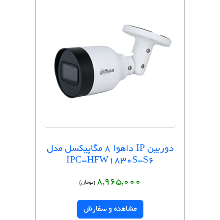
دوربین IP داهوا 8 مگاپیکسل مدل
IPC-HFW1830S-S6
8,965,000
(تومان)
مشاهده و سفارش