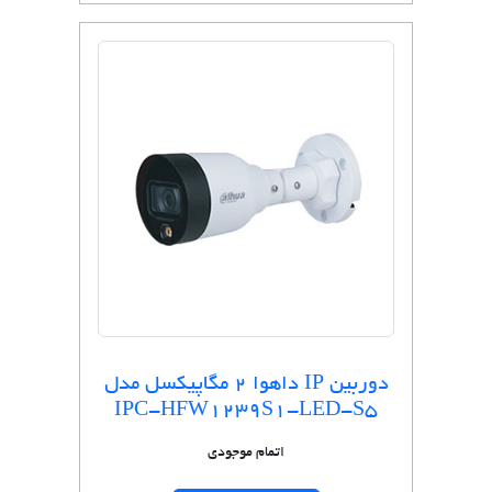
دوربین IP داهوا 2 مگاپیکسل مدل
IPC-HFW1239S1-LED-S5
اتمام موجودی