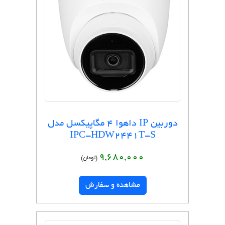
دوربین IP داهوا 4 مگاپیکسل مدل
IPC-HDW2441T-S
9,680,000
(تومان)
مشاهده و سفارش