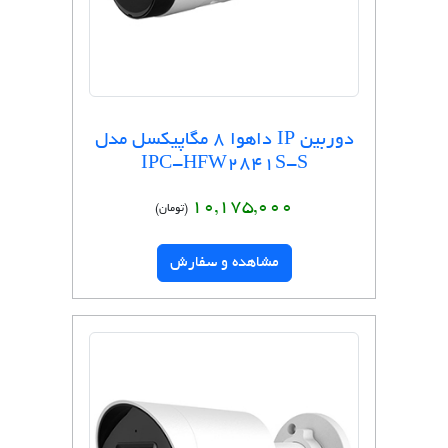
دوربین IP داهوا 8 مگاپیکسل مدل
IPC-HFW2841S-S
10,175,000
(تومان)
مشاهده و سفارش