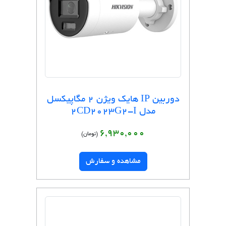
دوربین IP هایک ویژن 2 مگاپیکسل
مدل 2CD2023G2-I
6,930,000
(تومان)
مشاهده و سفارش