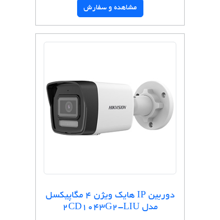
مشاهده و سفارش
دوربین IP هایک ویژن 4 مگاپیکسل
مدل 2CD1043G2-LIU