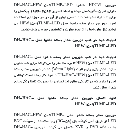
دوربین HDCVI داهوا DH-HAC-HFW1509TLMP-LED
دارای لنز ۵ مگاپیکسل بوده و ابعاد تصویر ۲۵۹۲ *۱۹۴۴ پیکسل را
برای شما ارائه خواهد داد که می توان از آن در هر حوزه ای استفاده
نمود. دوربین مداربسته داهوا مدل HFW1509TLMP-LED می
تواند نیاز های شما را از لحاظ نظارت و تشخیص چهره برطرف نماید.
قابلیت دید در شب دوربین مدار بسته داهوا مدل DH-HAC-
HFW1509TLMP-LED
قابلیت دید در شب دوربین مدار بسته داهوا مدل DH-HAC-
HFW1509TLMP-LED تا برد ۴۰ متر را می تواند برای شما نمایان
سازد. تکنولوژی وارم لایت (Warm Light) که در دوربین مداربسته
DH-HAC-HFW1509TLMP-LED داهوا بکار رفته است توانایی
این را دارد که در تاریکی مطلق نیز تصاویر را بصورت کاملا رنگی برای
شما ارسال کند.
نحوه اتصال دوربین مدار بسته داهوا مدل DH-HAC-
HFW1509TLMP-LED
دوربین مدار بسته داهوا مدل DH-HAC-HFW1509TLMP-
LED از طریق کابل کواکسیال (RG-59) و با استفاده از سوکت BNC
به دستگاه DVR یا XVR متصل می گردد. دوربین DH-HAC-