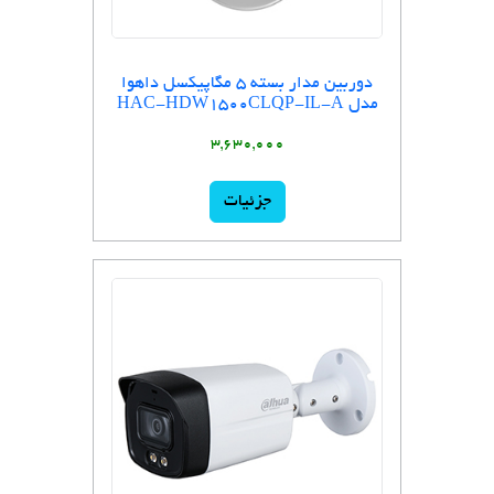
دوربین مدار بسته 5 مگاپیکسل داهوا
مدل HAC-HDW1500CLQP-IL-A
3,630,000
جزئیات