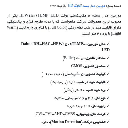
دسته بندی:
دوربین مدار بسته آنالوگ HD
| بازدید: 672
دوربین مدار بسته 5 مگاپیکسلی بولت HFW1509TLMP-LED یکی از
محبوب ترین محصولات شرکت داهواست که با بدنه مقاوم فلزی و پلاستیکی،
دارای قابلیت دید در شب تمام رنگی (Full Color) با فناوری وارم لایت (Warm
Light) با برد 40 متر است.
مدل دوربین: Dahua DH-HAC-HFW1509TLMP-
LED
ساختار ظاهری:
بولت (Bullet)
سنسور تصویر:
CMOS
کیفیت تصویر:
5 مگاپیکسل (2880*1620)
قابلیت دید در شب:
دارد (وارم لایت)
برد دید شب:
40 متر (رنگی)
نوع لنز:
2.8 و 3.6 میلیمتری - ثابت
زاویه لنز:
112 و 88 درجه
فرمت های ویدیوئی:
CVI-TVI-AHD-CVBS
تشخیص حرکت (Motion Detection):
دارد