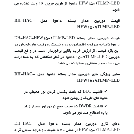
HFW1509TLMP-LED داهوا از طریق جریان ۱۲ ولت تغذیه می
شود.
قیمت دوربین مدار بسته داهوا مدل DH-HAC-
HFW1509TLMP-LED
قیمت دوربین مدار بسته DH-HAC-HFW1509TLMP-LED
داهوا کاملا به صرفه و اقتصادی بوده و نسبت به رقیب های خودش در
این بازه قیمت، از ارزش خرید بالایی برخوردار است. در واقع قیمت
دوربین ۱۵۰۹TLMP-LED داهوا در کنار امکاناتی که به شما ارائه
می دهد بسیار منطقی و معقولانه می باشد.
سایر ویژگی های دوربین مدار بسته داهوا مدل DH-HAC-
HFW1509TLMP-LED
قابلیت BLC که باعث یکسان کردن نور محیطی در
محیط های تاریک و روشن شود.
قابلیت DWDR که سبب جمع کردن نور بسیار زیاد
یا به اصطلاح ضد نور می شود.
دمای کاری دوربین مدار بسته داهوا مدل DH-HAC-
HFW1509TLMP-LED از منفی ۴۰ تا مثبت ۶۰ درجه سانتی گراد