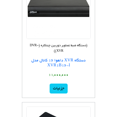
(دستگاه ضبط تصاویر دوربین چندکاره (DVR-
XVR))
دستگاه XVR داهوا 16 کانال مدل
XVR1B16-I
11,000,000
جزئیات