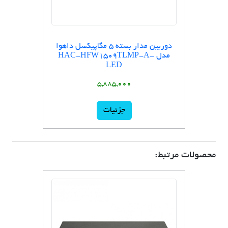
دوربین مدار بسته 5 مگاپیکسل داهوا
مدل HAC-HFW1509TLMP-A-
LED
5,885,000
جزئیات
محصولات مرتبط: