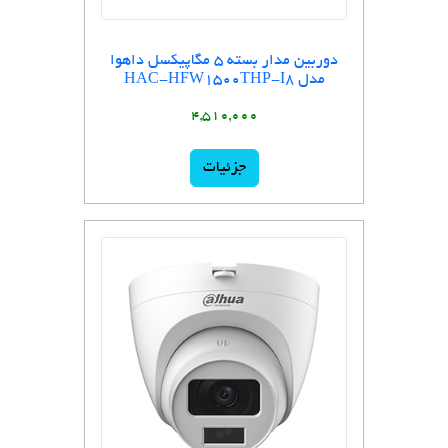
دوربین مدار بسته 5 مگاپیکسل داهوا
مدل HAC-HFW1500THP-I8
4,510,000
جزئیات