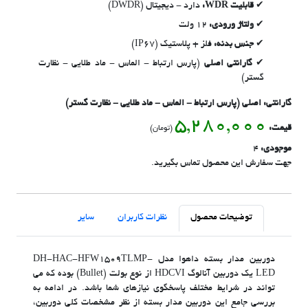
قابلیت WDR:
دارد - دیجیتال (DWDR)
ولتاژ ورودی:
12 ولت
جنس بدنه:
فلز + پلاستیک (IP67)
گارانتی اصلی
(پارس ارتباط - الماس - ماد طلایی - نظارت
گستر)
گارانتی: اصلی (پارس ارتباط - الماس - ماد طلایی - نظارت گستر)
5,280,000
قیمت:
(تومان)
موجودی:
4
جهت سفارش این محصول تماس بگیرید.
توضیحات محصول
نظرات کاربران
سایر
دوربین مدار بسته داهوا مدل DH-HAC-HFW1509TLMP-
LED یک دوربین آنالوگ HDCVI از نوع بولت (Bullet) بوده که می
تواند در شرایط مختلف پاسخگوی نیازهای شما باشد. در ادامه به
بررسی جامع این دوربین مدار بسته از نظر مشخصات کلی دوربین،