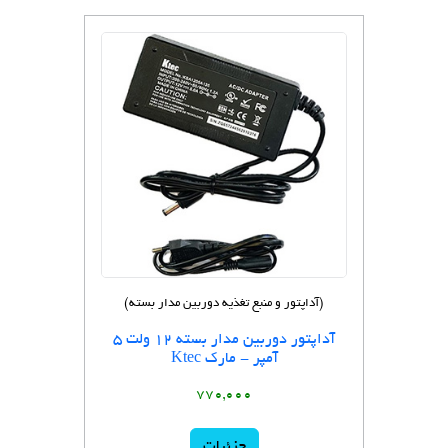
(آداپتور و منبع تغذیه دوربین مدار بسته)
آداپتور دوربین مدار بسته 12 ولت 5
آمپر - مارک Ktec
770,000
جزئیات