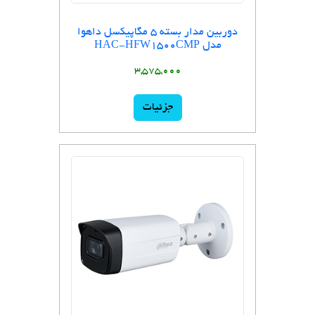
دوربین مدار بسته 5 مگاپیکسل داهوا
مدل HAC-HFW1500CMP
3,575,000
جزئیات