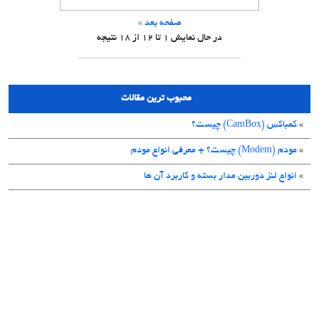
صفحه بعد »
در حال نمایش
1
تا
12
از
18
نتیجه
محبوب ترین مقالات
»
کمباکس (CamBox) چیست؟
»
مودم (Modem) چیست؟ + معرفی انواع مودم
»
انواع لنز دوربین مدار بسته و کاربرد آن ها
»
PoE Injector (اینجکتور PoE) چیست و چه کاربردی دارد؟
»
راهنمای خرید دوربین مدار بسته ضد آب و ضد گرد و غبار: حفاظت در برابر هر
شرایط آب و هوایی
»
سیستم دوربین مدار بسته چیست؟
»
دی وی آر (DVR) چیست؟