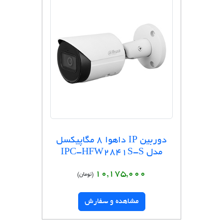
دوربین IP داهوا 8 مگاپیکسل
مدل IPC-HFW2841S-S
10,175,000
(تومان)
مشاهده و سفارش