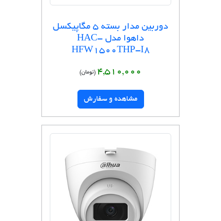
دوربین مدار بسته 5 مگاپیکسل
داهوا مدل HAC-
HFW1500THP-I8
4,510,000
(تومان)
مشاهده و سفارش