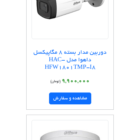
دوربین مدار بسته 8 مگاپیکسل
داهوا مدل HAC-
HFW1801TMP-I8
9,900,000
(تومان)
مشاهده و سفارش