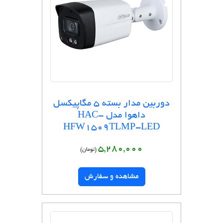
دوربین مدار بسته 5 مگاپیکسل
داهوا مدل HAC-
HFW1509TLMP-LED
5,280,000
(تومان)
مشاهده و سفارش