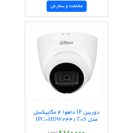
مشاهده و سفارش
دوربین IP داهوا 4 مگاپیکسل
مدل IPC-HDW2441T-S
9,680,000