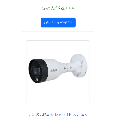
8,965,000
(تومان)
مشاهده و سفارش
دوربین IP داهوا 4 مگاپیکسل