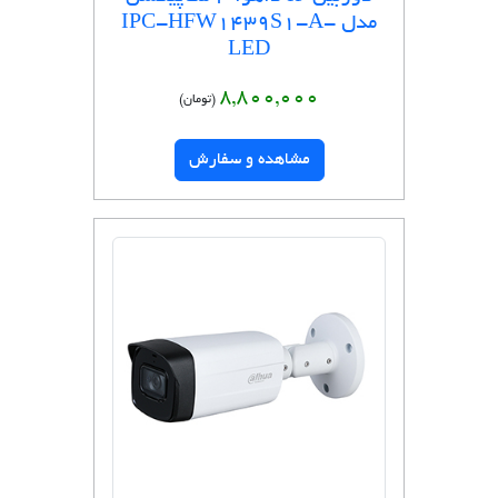
مدل IPC-HFW1439S1-A-
LED
8,800,000
(تومان)
مشاهده و سفارش