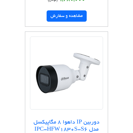
(تومان)
مشاهده و سفارش
دوربین IP داهوا 8 مگاپیکسل
مدل IPC-HFW1830S-S6