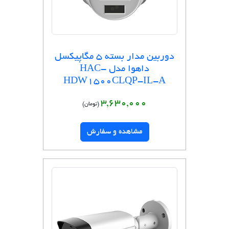
دوربین مدار بسته 5 مگاپیکسل
داهوا مدل HAC-
HDW1500CLQP-IL-A
3,630,000
(تومان)
مشاهده و سفارش