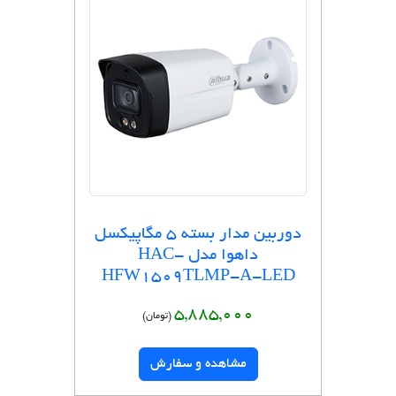
دوربین مدار بسته 5 مگاپیکسل
داهوا مدل HAC-
HFW1509TLMP-A-LED
5,885,000
(تومان)
مشاهده و سفارش