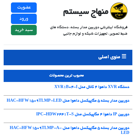
عضویت
منهاج سیستم
ورود
فروشگاه اینترنتی دوربین مدار بسته، دستگاه های
سبد خرید
ضبط تصویر، تجهیزات شبکه و لوازم جانبی
منوی اصلی
محبوب ترین محصولات
دستگاه XVR داهوا 4 کانال مدل XVR1B04-I
دوربین مدار بسته 5 مگاپیکسل داهوا مدل HAC-HFW1509TLMP-LED
دوربین IP داهوا 4 مگاپیکسل مدل IPC-HDW2441T-S
دوربین مدار بسته 5 مگاپیکسل داهوا مدل HAC-HFW1509TLMP-A-
LED