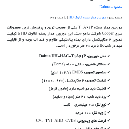
داهوا - Dahua
دسته بندی:
دوربین مدار بسته آنالوگ HD
| بازدید: 391
دوربین مدار بسته T1A21P یکی از محبوب ترین و پرفروش ترین محصولات
سری Cooper شرکت داهواست. این دوربین مدار بسته آنالوگ HD با کیفیت
تصویر 2 مگاپیکسل دارای بدنه پلاستیکی مقاوم و ضد آب بوده و از قابلیت
دید در شب IR با برد 20 متر برخوردار است.
مدل دوربین: Dahua DH-HAC-T1A21P
ساختار ظاهری:
سقفی - دام
(Dome)
سنسور تصویر:
CMOS (1/2.7 اینچ)
کیفیت تصویر:
2 مگاپیکسل (1920*1080)
قابلیت دید در شب:
دارد (مادون قرمز)
برد دید شب:
20 متر (سیاه و سفید)
نوع لنز:
2.8 میلیمتری - ثابت
زاویه لنز:
100 درجه
فرمت های ویدیوئی:
CVI-TVI-AHD-CVBS