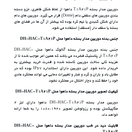
دوربین مدار بسته T1A21P داهوا از لحاظ شکل ظاهری، جزو دسته
بندی دوربین های سقفی دام (Dome) قرار می گیرد. دوربین های دام
دارای شکل گنبدی یا نیم کره بوده که بیشتر از آن ها در فضای های
بسته یا سقف دار (مسقف) استفاده می شود.
جنس بدنه دوربین مدار بسته داهوا مدل DH-HAC-T1A21P
جنس بدنه دوربین مدار بسته آنالوگ داهوا مدل DH-HAC-
T1A21P از پلاستیک فشرده می باشد که همین امر موجب شده تا از
هزینه کلی ساخت دوربین کاسته شده و قدرت خرید بیشتری به
خریدار داده شود. این دوربین دارای استاندارد IP67 بوده که در
مقابل باد و باران و گرد و غبار و تغییرات دمایی می تواند عملکرد عادی
خود را حفظ کند و دچار اختلال در عملکرد نشود.
کیفیت تصویر دوربین مدار بسته داهوا مدل DH-HAC-T1A21P
دوربین مدار بسته DH-HAC-T1A21P داهوا دارای لنز ۲
مگاپیکسل بوده و رزولوشن تصویر ۱۹۲۰*۱۰۸۰ را به شما ارائه
خواهد داد.
قابلیت دید در شب دوربین مدار بسته داهوا مدل DH-HAC-