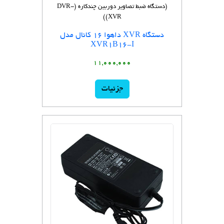
(دستگاه ضبط تصاویر دوربین چندکاره (DVR-
XVR))
دستگاه XVR داهوا 16 کانال مدل
XVR1B16-I
11,000,000
جزئیات