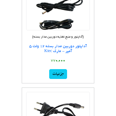
(آداپتور و منبع تغذیه دوربین مدار بسته)
آداپتور دوربین مدار بسته 12 ولت 5
آمپر - مارک Ktec
770,000
جزئیات