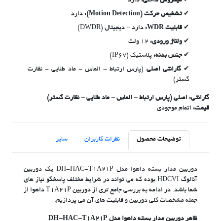
میکروفن داخلی:
دارد
تشخیص حرکت (Motion Detection):
دارد
قابلیت WDR:
دارد - دیجیتال (DWDR)
ولتاژ ورودی:
12 ولت
جنس بدنه:
پلاستیک (IP67)
گارانتی اصلی
(پارس ارتباط - الماس - ماد طلایی - نظارت
گستر)
گارانتی: اصلی (پارس ارتباط - الماس - ماد طلایی - نظارت گستر)
قیمت:
اتمام موجودی
توضیحات محصول
نظرات کاربران
سایر
دوربین مدار بسته داهوا مدل DH-HAC-T1A21P یک دوربین
آنالوگ HDCVI بوده که می تواند در شرایط مختلف پاسخگو نیاز های
شما باشد. در ادامه به بررسی جامع تری از دوربین T1A21P داهوا از
جمله مشخصات کلی دوربین و قابلیت های آن می پردازیم.
ظاهر دوربین مدار بسته داهوا مدل DH-HAC-T1A21P