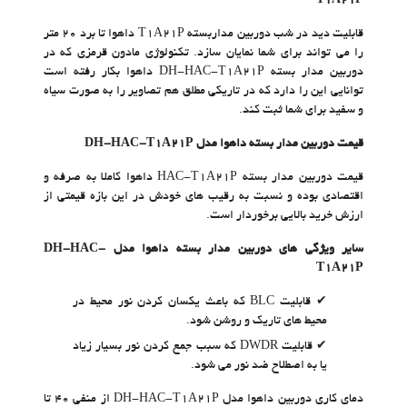
T1A21P
قابلیت دید در شب دوربین مداربسته T1A21P داهوا تا برد ۲۰ متر
را می تواند برای شما نمایان سازد. تکنولوژی مادون قرمزی که در
دوربین مدار بسته DH-HAC-T1A21P داهوا بکار رفته است
توانایی این را دارد که در تاریکی مطلق هم تصاویر را به صورت سیاه
و سفید برای شما ثبت کند.
قیمت دوربین مدار بسته داهوا مدل DH-HAC-T1A21P
قیمت دوربین مدار بسته HAC-T1A21P داهوا کاملا به صرفه و
اقتصادی بوده و نسبت به رقیب های خودش در این بازه قیمتی از
ارزش خرید بالایی برخوردار است.
سایر ویژگی های دوربین مدار بسته داهوا مدل DH-HAC-
T1A21P
قابلیت BLC که باعث یکسان کردن نور محیط در
محیط های تاریک و روشن شود.
قابلیت DWDR که سبب جمع کردن نور بسیار زیاد
یا به اصطلاح ضد نور می شود.
دمای کاری دوربین داهوا مدل DH-HAC-T1A21P از منفی ۴۰ تا