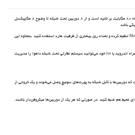
دستگاه NVR داهوا مدل DHI-NVR1108HS-S3/H محبوب‌ترین ان وی آر ۸ کانال داهوا و دستگاهی مقرون‌به‌صرفه و کارآمد است. پهنای باند ورودی این دستگاه ۸۰ مگابایت بر ثانیه است و از ۸ دوربین تحت شبکه تا وضوح ۸ مگاپیکسل
دستگاه ان وی آر ۸ کانال داهوا مدل NVR1108HS-S3/H از یک هارد ۸ ترابایتی پشتیبانی می‌کند و می‌توانید دستگاه را به‌جای دائم ضبط، روی حالت Motion Detection تنظیم کرده و تعداد روز بیشتری از ظرفیت هارد استفاده کنید. به‌علاوه این
دستگاه ان وی آر داهوا مدل DHI-NVR1108HS-S3/H دارای ۸ کانال پلی‌بک برای پخش تصاویر با رزولوشن 1080P است. با نصب نرم افزار DMSS روی تلفن همراه اندروید یا ios خود می‌توانید سیستم نظارتی تحت شبکه داهوا را مدیریت
 استفاده کنید. نحوه اتصال به این صورت است که دوربین‌ها با کابل شبکه به پورت‌های سوئیچ وصل می‌شوند و یک خروجی از
انید صدای محیط هم ضبط کنید. در صورتی که هر یک از دوربین‌ها میکروفن‌دار باشند،