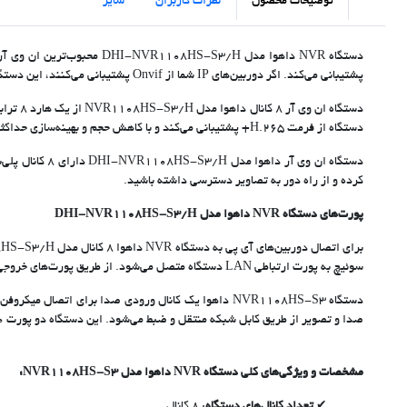
توضیحات محصول
نظرات کاربران
سایر
پشتیبانی می‌کند. اگر دوربین‌های IP شما از Onvif پشتیبانی می‌کنند، این دستگاه برای شما مناسب است و لزومی ندارد که حتما برند دوربین‌های آی پی و دستگاه NVR یکی باشد.
دستگاه از فرمت H.265+ پشتیبانی می‌کند و با کاهش حجم و بهینه‌سازی حداکثری داده‌های ویدیویی، فضای مورد‌نیاز برای ذخیره‌سازی را کاهش می‌دهد.
کرده و از راه دور به تصاویر دسترسی داشته باشید.
پورت‌های دستگاه NVR داهوا مدل DHI-NVR1108HS-S3/H
سوئیچ به پورت ارتباطی LAN دستگاه متصل می‌شود. از طریق پورت‌های خروجی تصویر HDMI و VGA می‌توانید صفحه‌نمایش موردنظرتان را به دستگاه وصل کنید.
دستگاه NVR1108HS-S3 داهوا یک کانال ورودی صدا برای 
صدا و تصویر از طریق کابل شبکه منتقل و ضبط می‌شود. این دستگاه دو پورت USB 2.0 هم دارد و با اتصال فلش می‌توانید از تصاویر ضبط‌شده بکاپ بگیرید.
مشخصات و ویژگی‌های کلی دستگاه NVR داهوا مدل NVR1108HS-S3: