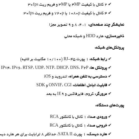
2 کانال با کیفیت 4MP یا 3MP و فریم ریت 30fps
4 کانال با کیفیت 1080p یا 720p و فریم ریت 30fps
نمایشگر چند صفحه‌ای:
1، 4، 8 و 9 تصویر مجزا
ذخیره‌سازی:
هارد HDD و شبکه محلی
پروتکل‌های شبکه:
رابط شبکه:
1 پورت RJ-45 (10/100 مگابیت بر ثانیه)
پروتکل ها:
HTTP، HTTPS، TCP/IP، IPv4، IPv6، RTSP، UDP، NTP، DHCP، DNS، P2P
دسترسی به تلفن همراه:
اندروید و iOS
قابلیت تبادل اطلاعات:
ONVIF، CGI و SDK
مرورگر:
کروم، فایرفاکس و IE9 به بعد
پورت‌های دستگاه:
ورودی صدا:
1 کانال با کانکتور RCA
خروجی صدا:
1 کانال با کانکتور RCA
هارد دیسک:
1 پورت SATA II، حداکثر 8 ترابایت برای هر هارد دیسک