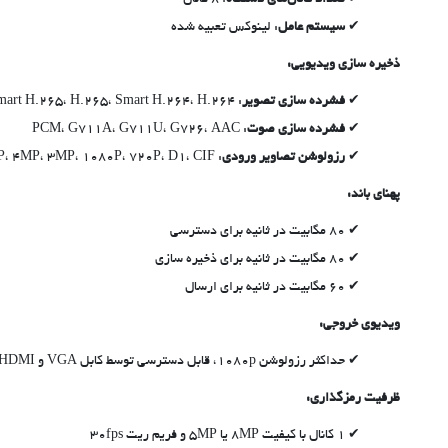
تعداد کانال‌های دستگاه
: 8 کانال
سیستم عامل
: لینوکس تعبیه شده
ذخیره سازی ویدیویی:
فشرده سازی تصویر
: Smart H.265، H.265، Smart H.264، H.264
فشرده سازی صوت
: PCM، G711A، G711U، G726، AAC
رزولوشن تصاویر ورودی
: 8MP، 5MP، 4MP، 3MP، 1080P، 720P، D1، CIF
پهنای باند:
80 مگابیت در ثانیه برای دسترسی
80 مگابیت در ثانیه برای ذخیره سازی
60 مگابیت در ثانیه برای ارسال
ویدیوی خروجی:
حداکثر رزولوشن 1080p، قابل دسترسی توسط کابل VGA و HDMI
ظرفیت رمزگذاری:
1 کانال با کیفیت 8MP یا 5MP و فریم ریت 30fps