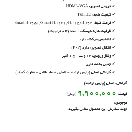
خروجی تصویر:
HDMI-VGA
کیفیت ضبط:
Full HD
فرمت ضبط:
Smart H.265+/Smart H.264+/H.265/H.264
ظرفیت هارد دیسک:
1 عدد (تا 8 ترابایت)
تشخیص حرکت:
دارد
انتقال تصویر:
دارد (P2P)
ولتاژ ورودی:
12 ولت – 1.5 آمپر
جنس بدنه:
فلزی
گارانتی اصلی
(پارس ارتباط - الماس - ماد طلایی - نظارت گستر)
گارانتی: اصلی (پارس ارتباط)
9,900,000
قیمت:
(تومان)
موجودی:
1
جهت سفارش این محصول تماس بگیرید.