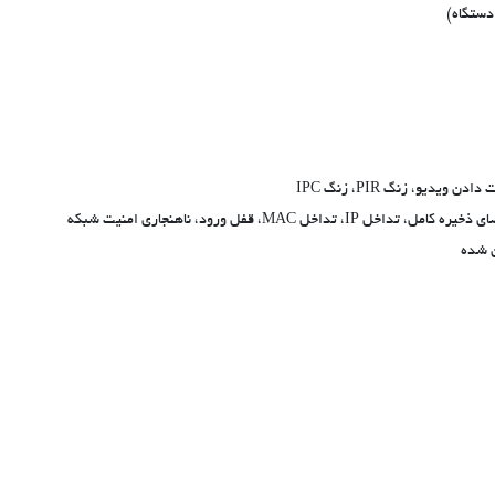
و، زنگ PIR، زنگ IPC
 MAC، قفل ورود، ناهنجاری امنیت شبکه
 شده