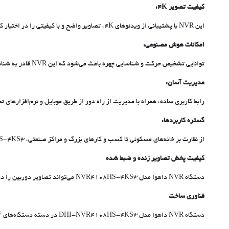
کیفیت تصویر 4K:
این NVR با پشتیبانی از ویدئوهای 4K، تصاویر واضح و با کیفیتی را در اختیار کاربران قرار می‌دهد، که برای نظارت بر مناطق حساس و امنیتی حائز اهمیت است.
امکانات هوش مصنوعی:
توانایی تشخیص حرکت و شناسایی چهره باعث می‌شود که این NVR قادر به شناسایی تهدیدات و تأمین امنیت به صورت هوشمند باشد.
مدیریت آسان:
رابط کاربری ساده، همراه با مدیریت از راه دور از طریق موبایل و نرم‌افزارهای 
گستره کاربردها:
از نظارت بر خانه‌های مسکونی تا کسب و کارهای بزرگ و مراکز صنعتی، NVR4108HS-4KS3 قابلیت انطباق با شرایط مختلف را دارد.
کیفیت پخش تصاویر زنده و ضبط شده
دستگاه NVR داهوا مدل NVR4108HS-4KS3 می‌تواند تصاویر دوربین را در لایو (نمایش زنده) و پلی بک (تصاویر ضبط شده) با کیفیت 12 مگاپیکسل یا 4K به نمایش بگذارد.
فناوری ساخت
دستگاه NVR داهوا مدل DHI-NVR4108HS-4KS3 در دسته دستگاه‌های ONVIF قرار می‌گیرد و امکان ارائه تصاویر دوربین‌های سایر برندها مانند برندهای Panasonic ،Sony ،Axis ،Arecont Pelco ،Canon ،Hanwha و … را نیز دارد.