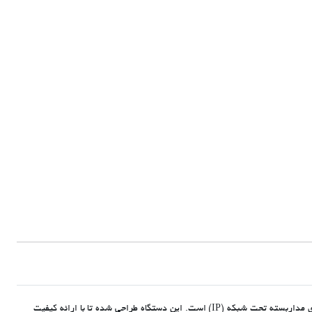
دستگاه ضبط تصاویر دوربین مدار بسته تحت شبکه 8 کاناله Dahua DHI-NVR4108HS-4KS3 یکی از محصولات پیشرفته داهوا در زمینه ضبط تصاویر دوربین‌های مداربسته تحت شبکه (IP) است. این دستگاه طراحی شده تا با ارائه کیفیت