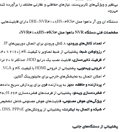
می‌رود.
دستگاه ان وی آر داهوا مدل DHI-NVR4108HS-4KS3 دارای قابلیت‌هایی همچون تشخیص چهره، تشخیص حرکت، ضبط در صورت وجود حرکت، خط فرضی، نقشه تراکم جمعیت، شمارش افراد و … می باشد.
مشخصات فنی دستگاه NVR داهوا مدل NVR4108HS-4KS3:
تعداد کانال‌های ورودی:
8 کانال ورودی برای اتصال دوربین‌های IP.
رزولوشن ضبط:
پشتیبانی از ضبط تصاویر با کیفیت 4K (3840 x 2160 پیکسل) و حداکثر 12 مگاپیکسل.
ظرفیت ذخیره‌سازی:
قابلیت نصب یک درایو HDD، حداکثر تا 20 ترابایت.
خروجی ویدئویی:
پشتیبانی از خروجی HDMI با کیفیت 4K و VGA.
امکان اتصال به نمایشگرهای خارجی برای مانیتورینگ آنلاین.
پردازنده و حافظه:
مجهز به پردازنده قوی برای پردازش سریع داده‌ها 
فشرده‌سازی ویدئو:
پشتیبانی از فرمت‌های فشرده‌سازی H.265+/H.265، H.264+/H.264 و MJPEG، که موجب کاهش حجم ذخیره‌سازی اطلاعات و افزایش بازدهی سیستم می‌شود.
ویژگی‌های هوش مصنوعی:
قابلیت‌های هوش مصنوعی شامل تشخیص حرک
شبکه و اتصال به اینترنت:
پشتیبانی از پروتکل‌های TCP/IP، DHCP، DNS، PPPoE و FTP، به همراه امکانات دسترسی از راه دور.
پشتیبانی از دستگاه‌های جانبی: