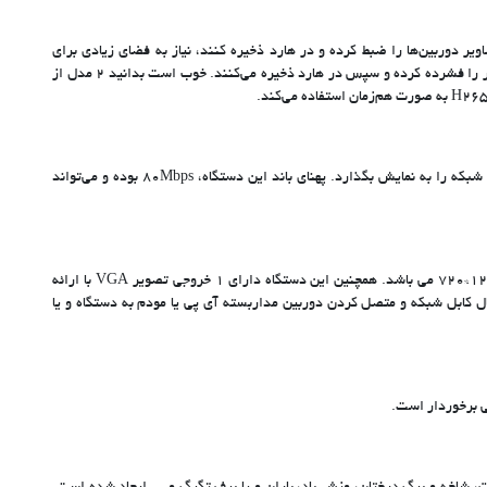
‌سازی این دستگاه‌ها است. با توجه به این که دستگاه‌های NVR باید به صورت شبانه‌روزی تصاویر دوربین‌ها را ضبط کرده و در هارد ذخیره کنند، نیاز به فضای زیادی برای
ذخیره‌سازی دارند. در اصل اگر تصاویر ضبط شده فشرده‌سازی نشوند، امکان ضبط و نگهداری آن‌ها با حجم اصلی وجود ندارد. به همین دلیل دستگاه‌های NVR، تصاویر را فشرده کرده و سپس در هارد ذخیره می‌کنند. خوب است بدانید 2 مدل از
دستگاه NVR داهوا مدل NVR4108HS-4KS3 شامل 8 کانال ورودی از نوع سوکت شبکه (RJ-45) می‌باشد و می‌تواند به صورت هم‌زمان، تصاویر 8 دوربین تحت شبکه را به نمایش بگذارد. پهنای باند این دستگاه، 80Mbps بوده و می‌تواند
دستگاه NVR داهوا مدل NVR4108HS-4KS3 دارای 1 پورت خروجی تصویر HDMI با امکان ارائه تصویر در ابعاد 3840*1920،2160*1280،1080* 1280،1080*720 می باشد. همچنین این دستگاه دارای 1 خروجی تصویر VGA با ارائه
،1280*1024، 1280*720، همچنین 1 ورودی و 1 خروجی صدا، یک خروجی شبکه (10/100Mbps Ethernet port, RJ-45) برای اتصال کابل شبکه و متصل کردن دوربین مداربسته آی پی یا مودم به دستگاه و یا