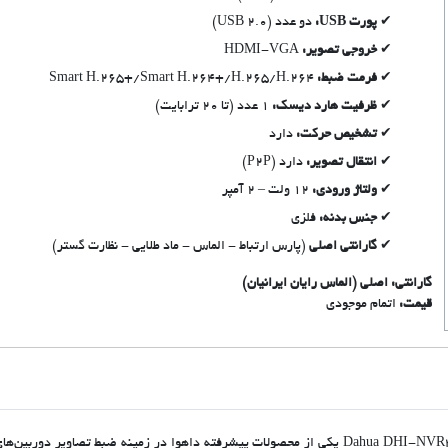
پورت USB:
دو عدد (USB 2.0)
خروجی تصویر:
HDMI-VGA
فرمت ضبط:
Smart H.265+/Smart H.264+/H.265/H.264
ظرفیت هارد دیسک:
1 عدد (تا 20 ترابایت)
تشخیص حرکت:
دارد
انتقال تصویر:
دارد (P2P)
ولتاژ ورودی:
12 ولت – 2 آمپر
جنس بدنه:
فلزی
گارانتی اصلی
(پارس ارتباط - الماس - ماد طلایی - نظارت گستر)
گارانتی: اصلی (الماس رایان ایرانیان)
قیمت:
اتمام موجودی