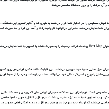
خیص می‌دهد حرکت مقابل آن توسط انسان، خودرو، کامیون، موتورسیکلت، دوچرخه، حیوانات
 و آن حرکت را بر روی دستگاه مشخص می‌کند.
NVR امکان تشخیص چهره به وسیله هوش مصنوعی را در اختیار شما قرار می‌دهد به طوری که با آنالیز تصوی
ای شما نمایش می‌دهد. بنابراین می‌توانید تاریخچه رفت و آمد این فرد را به صورت تص
دستگاه NVR داهوا مدل NVR4108HS-4KS3 قادر به ارائه نقشه‌ای تحت عنوان Heat Map بوده که تراکم جمعیت را به ص
 مجزا سازی محیط دید دوربین می‌باشد. این قابلیت مانند فنس فرضی بر روی تصویر، هرگو
بین‌ها نیز با چراغ و اسپیکر داخلی خود می‌توانند هشدار بفرستند و فرد را از محیط فرار
قال تصویر این دوربین‌ها، استفاده از ip static یا آی پی اختصاصی می‌باشد که ارتباط پایدارتری با سرورهای نرم افزار