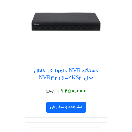
دستگاه NVR داهوا 16 کانال
مدل NVR4216-4KS3
19,250,000
(تومان)
مشاهده و سفارش