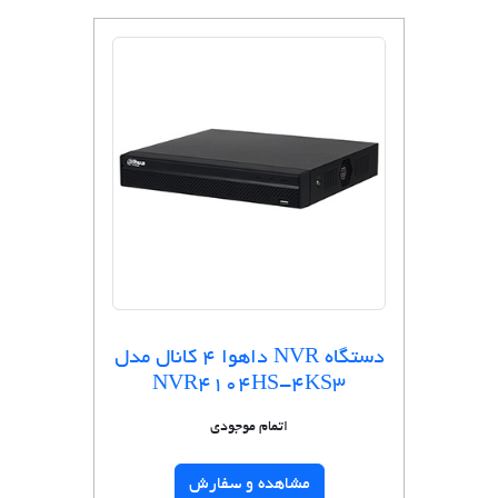
دستگاه NVR داهوا 4 کانال مدل
NVR4104HS-4KS3
اتمام موجودی
مشاهده و سفارش