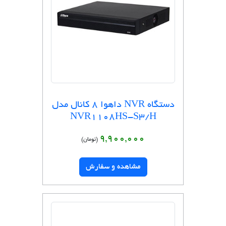
دستگاه NVR داهوا 8 کانال مدل
NVR1108HS-S3/H
9,900,000
(تومان)
مشاهده و سفارش