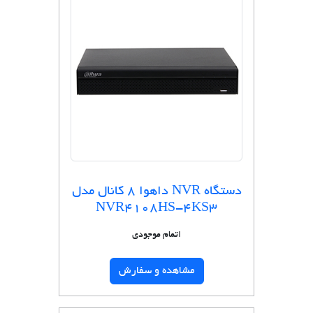
دستگاه NVR داهوا 8 کانال مدل
NVR4108HS-4KS3
اتمام موجودی
مشاهده و سفارش