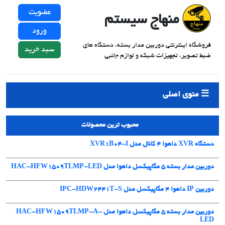
عضویت
منهاج سیستم
ورود
فروشگاه اینترنتی دوربین مدار بسته، دستگاه های
سبد خرید
ضبط تصویر، تجهیزات شبکه و لوازم جانبی
منوی اصلی
محبوب ترین محصولات
دستگاه XVR داهوا 4 کانال مدل XVR1B04-I
دوربین مدار بسته 5 مگاپیکسل داهوا مدل HAC-HFW1509TLMP-LED
دوربین IP داهوا 4 مگاپیکسل مدل IPC-HDW2441T-S
دوربین مدار بسته 5 مگاپیکسل داهوا مدل HAC-HFW1509TLMP-A-
LED