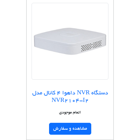
دستگاه NVR داهوا 4 کانال مدل
NVR2104-I2
اتمام موجودی
مشاهده و سفارش