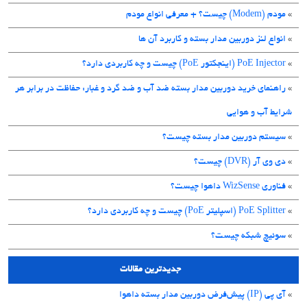
»
مودم (Modem) چیست؟ + معرفی انواع مودم
»
انواع لنز دوربین مدار بسته و کاربرد آن ها
»
PoE Injector (اینجکتور PoE) چیست و چه کاربردی دارد؟
»
راهنمای خرید دوربین مدار بسته ضد آب و ضد گرد و غبار: حفاظت در برابر هر
شرایط آب و هوایی
»
سیستم دوربین مدار بسته چیست؟
»
دی وی آر (DVR) چیست؟
»
فناوری WizSense داهوا چیست؟
»
PoE Splitter (اسپلیتر PoE) چیست و چه کاربردی دارد؟
»
سوئیچ شبکه چیست؟
جدیدترین مقالات
»
آی پی (IP) پیش‌فرض دوربین مدار بسته داهوا