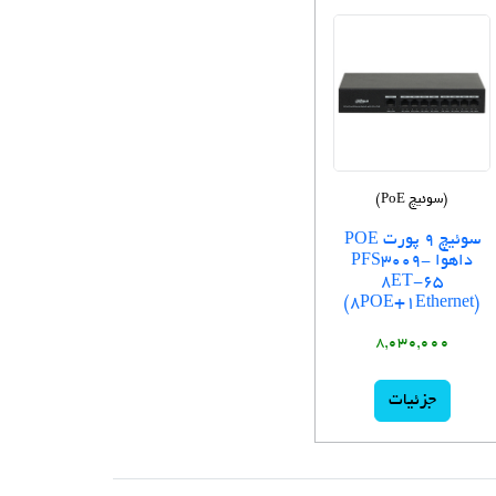
(سوئیچ PoE)
سوئیچ 9 پورت POE
داهوا PFS3009-
8ET-65
(8POE+1Ethernet)
8,030,000
جزئیات