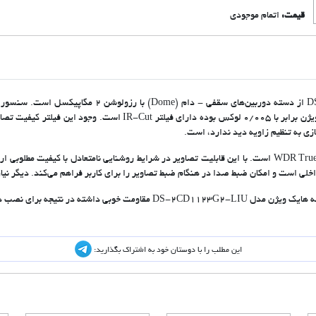
قیمت:
اتمام موجودی
CMOS و 1.3 اینچی است. میزان حساسیت نوری در این دوربین بولت هایک وی
ازی به تنظیم زاویه دید ندارد، است.
دوربین مدار بسته هایک ویژن مدل DS-2CD1123G2-LIU دارای قابلیت WDR True است. با این قابلیت تصاویر در شرایط 
خلی است و امکان ضبط صدا در هنگام ضبط تصاویر را برای کاربر فراهم می‌کند. دیگر نی
این مطلب را با دوستان خود به اشتراک بگذارید: