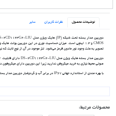
توضیحات محصول
نظرات کاربران
سایر
تصویر به علت وجود نور مادون قرمز می‌شود. لنز موجود در آن از نوع ثابت که نی
صوتی محیط نیازی به خرید میکروفن ندارید زیرا این دوربین دارای میکروفون دا
با بهره مندی از استاندارد جهانی IP67 در برابر آب و گردوغبار دوربین مدار بسته هایک ویژن مدل DS-2CD1123G2-LIU مقاومت خوبی داشته در نتیجه برای نصب در محیط های خارجی نیز مناسب است.
محصولات مرتبط: