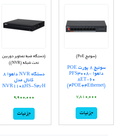
(سوئیچ PoE)
(دستگاه ضبط تصاویر دوربین
تحت شبکه (NVR))
سوئیچ 8 پورت POE
داهوا PFS3008-
دستگاه NVR داهوا 8
8ET-60
کانال مدل
(4POE+4Ethernet)
NVR1108HS-S3/H
7,810,000
9,900,000
جزئیات
جزئیات