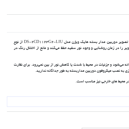
دوربین مدار بسته تحت شبکه (IP) هایک ویژن مدل DS-2CD1123G2-LIU از دسته دوربین‌های سقفی - دام (Dome) با رزولوشن 2 مگاپیکسل است. سنسور تصویر دوربین مدار بسته هایک ویژن مدل DS-2CD1123G2-LIU از نوع
ژن برابر با 0/005 لوکس بوده دارای فیلتر IR-Cut است. وجود این فیلتر کیفیت تصاویر را در زمان روشنایی و وجود نور سفید حفظ می‌کند و مانع از اختلال رنگ در
روشنایی نامتعادل با کیفیت مطلوبی ارائه می‌شود و جزئیات در محیط با شدت یا کاهش نور از بین نمی‌رود. برای نظارت
ازی به نصب میکروفون دوربین مداربسته به طور جداگانه ندارید.