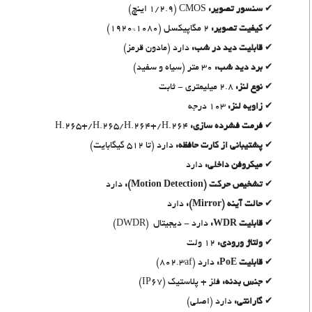
سنسور تصویر:
CMOS (1/2.9 اینچ)
کیفیت تصویر:
2 مگاپیکسل (1080*1920)
قابلیت دید در شب:
دارد (مادون قرمز)
برد دید شب:
30 متر (سیاه و سفید)
نوع لنز:
2.8 میلیمتری - ثابت
زاویه لنز:
103 درجه
فرمت فشرده سازی:
H.265+/H.265/H.264+/H.264
پشتیبانی از کارت حافظه:
دارد (تا 512 گیگابایت)
میکروفن داخلی:
دارد
تشخیص حرکت (Motion Detection):
دارد
حالت آینه (Mirror):
دارد
قابلیت WDR:
دارد - دیجیتال (DWDR)
ولتاژ ورودی:
12 ولت
قابلیت PoE:
دارد (802.3af)
جنس بدنه:
فلز + پلاستیک (IP67)
گارانتی:
دارد (اصلی)