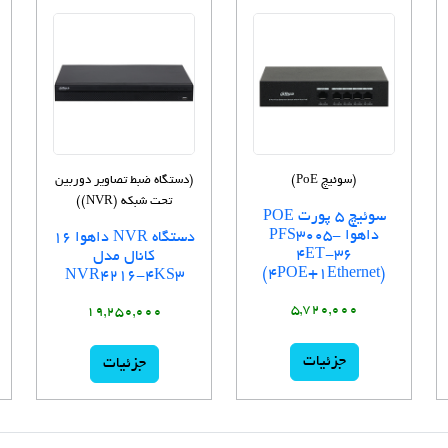
(سوئیچ PoE)
(دستگاه ضبط تصاویر دوربین
تحت شبکه (NVR))
سوئیچ 5 پورت POE
داهوا PFS3005-
دستگاه NVR داهوا 16
4ET-36
کانال مدل
(4POE+1Ethernet)
NVR4216-4KS3
5,720,000
19,250,000
جزئیات
جزئیات