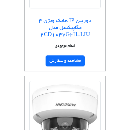
دوربین IP هایک ویژن 4
مگاپیکسل مدل
2CD1047G2H-LIU
اتمام موجودی
مشاهده و سفارش