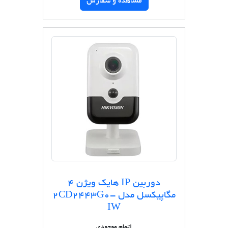
مشاهده و سفارش
دوربین IP هایک ویژن 4
مگاپیکسل مدل 2CD2443G0-
IW
اتمام موجودی