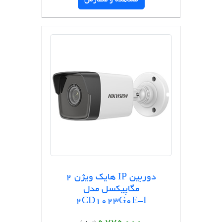
مشاهده و سفارش
دوربین IP هایک ویژن 2
مگاپیکسل مدل
2CD1023G0E-I