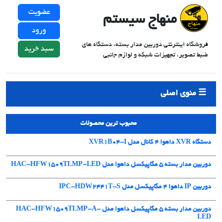
عضویت
منهاج سیستم
ورود
فروشگاه اینترنتی دوربین مدار بسته، دستگاه های
سبد خرید
ضبط تصویر، تجهیزات شبکه و لوازم جانبی
منوی اصلی
محبوب ترین محصولات
دستگاه XVR داهوا 4 کانال مدل XVR1B04-I
دوربین مدار بسته 5 مگاپیکسل داهوا مدل HAC-HFW1509TLMP-LED
دوربین IP داهوا 4 مگاپیکسل مدل IPC-HDW2441T-S
دوربین مدار بسته 5 مگاپیکسل داهوا مدل HAC-HFW1509TLMP-A-
LED