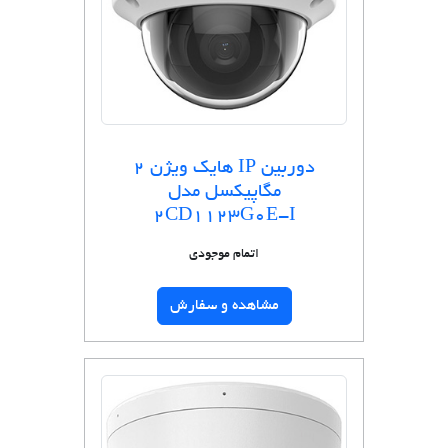
دوربین IP هایک ویژن 2
مگاپیکسل مدل
2CD1123G0E-I
اتمام موجودی
مشاهده و سفارش