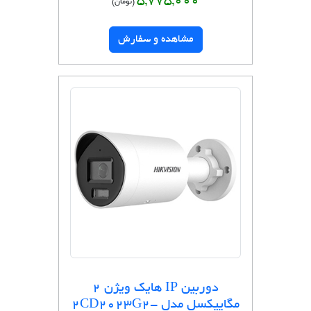
5,775,000
(تومان)
مشاهده و سفارش
دوربین IP هایک ویژن 2
مگاپیکسل مدل 2CD2023G2-