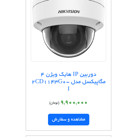
دوربین IP هایک ویژن 4
مگاپیکسل مدل 2CD1143G0-
I
9,900,000
(تومان)
مشاهده و سفارش