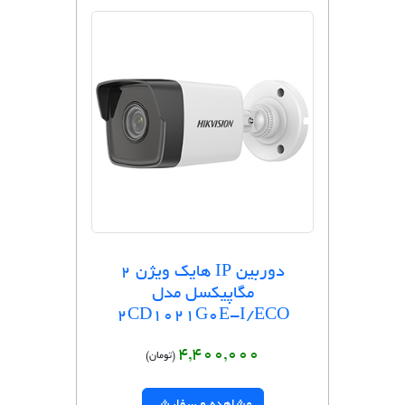
دوربین IP هایک ویژن 2
مگاپیکسل مدل
2CD1021G0E-I/ECO
4,400,000
(تومان)