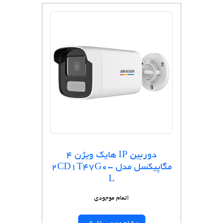
دوربین IP هایک ویژن 4
مگاپیکسل مدل 2CD1T47G0-
L
اتمام موجودی