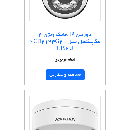
دوربین IP هایک ویژن 4
مگاپیکسل مدل 2CD2143G2-
LIS2U
اتمام موجودی
مشاهده و سفارش