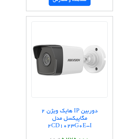
مشاهده و سفارش
دوربین IP هایک ویژن 2
مگاپیکسل مدل
2CD1023G0E-I