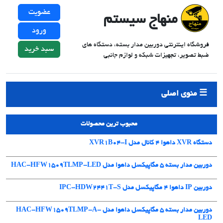
عضویت
منهاج سیستم
ورود
فروشگاه اینترنتی دوربین مدار بسته، دستگاه های
سبد خرید
ضبط تصویر، تجهیزات شبکه و لوازم جانبی
منوی اصلی
محبوب ترین محصولات
دستگاه XVR داهوا 4 کانال مدل XVR1B04-I
دوربین مدار بسته 5 مگاپیکسل داهوا مدل HAC-HFW1509TLMP-LED
دوربین IP داهوا 4 مگاپیکسل مدل IPC-HDW2441T-S
دوربین مدار بسته 5 مگاپیکسل داهوا مدل HAC-HFW1509TLMP-A-
LED