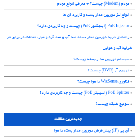
»
مودم (Modem) چیست؟ + معرفی انواع مودم
»
انواع لنز دوربین مدار بسته و کاربرد آن ها
»
PoE Injector (اینجکتور PoE) چیست و چه کاربردی دارد؟
»
راهنمای خرید دوربین مدار بسته ضد آب و ضد گرد و غبار: حفاظت در برابر هر
شرایط آب و هوایی
»
سیستم دوربین مدار بسته چیست؟
»
دی وی آر (DVR) چیست؟
»
فناوری WizSense داهوا چیست؟
»
PoE Splitter (اسپلیتر PoE) چیست و چه کاربردی دارد؟
»
سوئیچ شبکه چیست؟
جدیدترین مقالات
»
آی پی (IP) پیش‌فرض دوربین مدار بسته داهوا