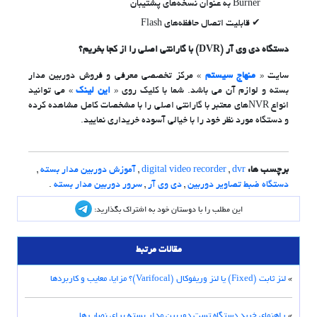
Burner به عنوان نسخه‌های پشتیبان
قابلیت اتصال حافظه‌های Flash
دستگاه دی وی آر (DVR) با گارانتی اصلی را از کجا بخریم؟
سایت «
منهاج سیستم
» مرکز تخصصی معرفی و فروش دوربین مدار
بسته و لوازم آن می باشد. شما با کلیک روی «
این لینک
» می توانید
انواع NVRهای معتبر با گارانتی اصلی را با مشخصات کامل مشاهده کرده
و دستگاه مورد نظر خود را با خیالی آسوده خریداری نمایید.
برچسب ها:
dvr
,
digital video recorder
,
آموزش دوربین مدار بسته
,
دستگاه ضبط تصاویر دوربین
,
دی وی آر
,
سرور دوربین مدار بسته
.
این مطلب را با دوستان خود به اشتراک بگذارید:
مقالات مرتبط
»
لنز ثابت (Fixed) یا لنز وریفوکال (Varifocal)؟ مزایا، معایب و کاربردها
»
راهنمای خرید دستگاه تست دوربین مدار بسته برای نصاب ها