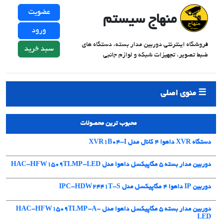
عضویت
منهاج سیستم
ورود
فروشگاه اینترنتی دوربین مدار بسته، دستگاه های
سبد خرید
ضبط تصویر، تجهیزات شبکه و لوازم جانبی
منوی اصلی
محبوب ترین محصولات
دستگاه XVR داهوا 4 کانال مدل XVR1B04-I
دوربین مدار بسته 5 مگاپیکسل داهوا مدل HAC-HFW1509TLMP-LED
دوربین IP داهوا 4 مگاپیکسل مدل IPC-HDW2441T-S
دوربین مدار بسته 5 مگاپیکسل داهوا مدل HAC-HFW1509TLMP-A-
LED