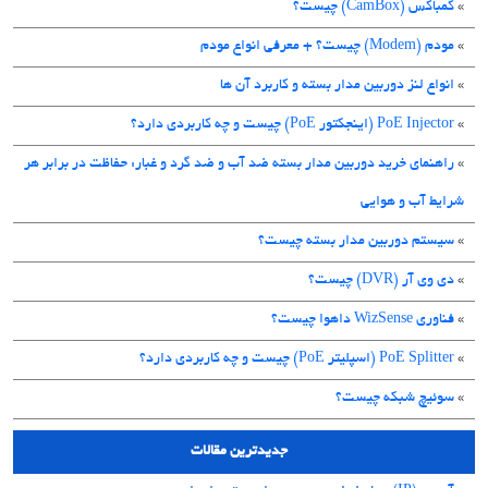
»
کمباکس (CamBox) چیست؟
»
مودم (Modem) چیست؟ + معرفی انواع مودم
»
انواع لنز دوربین مدار بسته و کاربرد آن ها
»
PoE Injector (اینجکتور PoE) چیست و چه کاربردی دارد؟
»
راهنمای خرید دوربین مدار بسته ضد آب و ضد گرد و غبار: حفاظت در برابر هر
شرایط آب و هوایی
»
سیستم دوربین مدار بسته چیست؟
»
دی وی آر (DVR) چیست؟
»
فناوری WizSense داهوا چیست؟
»
PoE Splitter (اسپلیتر PoE) چیست و چه کاربردی دارد؟
»
سوئیچ شبکه چیست؟
جدیدترین مقالات