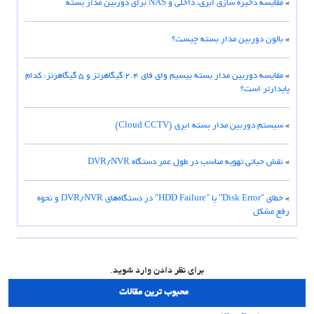
»
مقایسه ذخیره سازی ابری، داخلی و NAS برای دوربین مدار بسته
»
بالون دوربین مدار بسته چیست؟
»
مقایسه دوربین مدار بسته بیسیم وای فای ۲.۴ گیگاهرتز و ۵ گیگاهرتز: کدام
پایدارتر است؟
»
سیستم دوربین مدار بسته ابری (Cloud CCTV)
»
نقش حیاتی تهویه مناسب در طول عمر دستگاه DVR/NVR
»
خطای "Disk Error" یا "HDD Failure" در دستگاه‌های DVR/NVR و نحوه
رفع مشکل
برای نظر دادن وارد شوید.
محبوب ترین مقالات