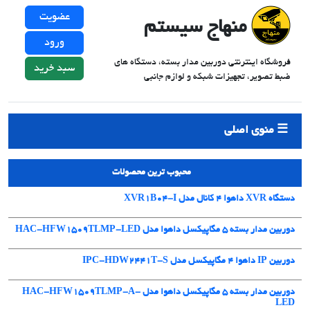
عضویت
منهاج سیستم
ورود
فروشگاه اینترنتی دوربین مدار بسته، دستگاه های
سبد خرید
ضبط تصویر، تجهیزات شبکه و لوازم جانبی
منوی اصلی
محبوب ترین محصولات
دستگاه XVR داهوا 4 کانال مدل XVR1B04-I
دوربین مدار بسته 5 مگاپیکسل داهوا مدل HAC-HFW1509TLMP-LED
دوربین IP داهوا 4 مگاپیکسل مدل IPC-HDW2441T-S
دوربین مدار بسته 5 مگاپیکسل داهوا مدل HAC-HFW1509TLMP-A-
LED