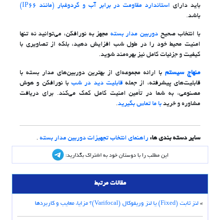
باید دارای
استاندارد مقاومت در برابر آب و گردوغبار (مانند IP66)
باشد.
با انتخاب صحیح
دوربین مدار بسته
مجهز به نورافکن، می‌توانید نه تنها
امنیت محیط خود را در طول شب افزایش دهید، بلکه از تصاویری با
کیفیت و جزئیات کامل نیز بهره‌مند شوید.
منهاج سیستم
با ارائه مجموعه‌ای از بهترین دوربین‌های مدار بسته با
قابلیت‌های پیشرفته، از جمله
قابلیت دید در شب
با نورافکن و هوش
مصنوعی، به شما در تأمین امنیت کامل کمک می‌کند. برای دریافت
مشاوره و خرید
با ما تماس بگیرید
.
سایر دسته بندی ها:
راهنمای انتخاب تجهیزات دوربین مدار بسته
.
این مطلب را با دوستان خود به اشتراک بگذارید:
مقالات مرتبط
»
لنز ثابت (Fixed) یا لنز وریفوکال (Varifocal)؟ مزایا، معایب و کاربردها