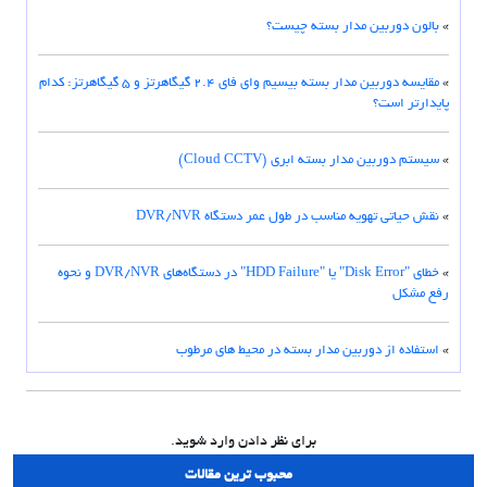
»
بالون دوربین مدار بسته چیست؟
»
مقایسه دوربین مدار بسته بیسیم وای فای ۲.۴ گیگاهرتز و ۵ گیگاهرتز: کدام
پایدارتر است؟
»
سیستم دوربین مدار بسته ابری (Cloud CCTV)
»
نقش حیاتی تهویه مناسب در طول عمر دستگاه DVR/NVR
»
خطای "Disk Error" یا "HDD Failure" در دستگاه‌های DVR/NVR و نحوه
رفع مشکل
»
استفاده از دوربین مدار بسته در محیط های مرطوب
برای نظر دادن وارد شوید.
محبوب ترین مقالات