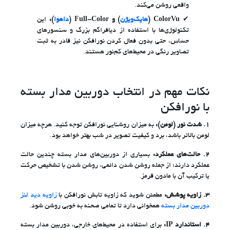
واقعی روشن می‌کند.
ColorVu (
هایک‌ویژن
) و Full-Color (
داهوا
):
این
تکنولوژی‌ها با استفاده از دیافراگم بزرگ و سنسورهای
حساس، حتی بدون فعال کردن نورافکن نیز قادر به ثبت
تصاویر رنگی در محیط‌های کم‌نور هستند.
نکات مهم در انتخاب دوربین مدار بسته
با نورافکن
1. شدت نور (لومن):
به میزان روشنایی نورافکن توجه کنید. هرچه میزان
لومن بالاتر باشد، برد و کیفیت تصویر در شب بهتر خواهد بود.
2. حالت‌های عملکرد:
بسیاری از دوربین‌های مدار بسته چندین حالت
عملکرد دارند؛ از جمله روشن شدن دائمی، روشن شدن با تشخیص حرکت
یا ترکیب آن با مادون قرمز.
3.
زاویه پوشش:
مطمئن شوید که زاویه تابش نورافکن با
زاویه دید لنز
دوربین مدار بسته
همخوانی دارد تا تمامی صحنه به خوبی روشن شود.
4. استاندارد IP:
برای استفاده در محیط‌های خارجی، دوربین مدار بسته