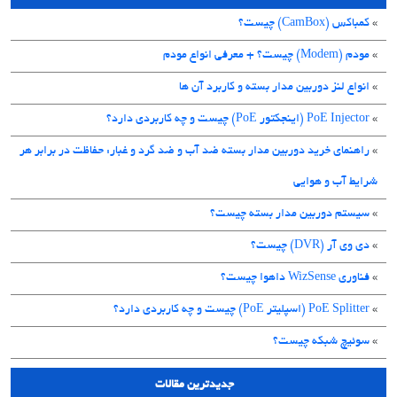
»
کمباکس (CamBox) چیست؟
»
مودم (Modem) چیست؟ + معرفی انواع مودم
»
انواع لنز دوربین مدار بسته و کاربرد آن ها
»
PoE Injector (اینجکتور PoE) چیست و چه کاربردی دارد؟
»
راهنمای خرید دوربین مدار بسته ضد آب و ضد گرد و غبار: حفاظت در برابر هر
شرایط آب و هوایی
»
سیستم دوربین مدار بسته چیست؟
»
دی وی آر (DVR) چیست؟
»
فناوری WizSense داهوا چیست؟
»
PoE Splitter (اسپلیتر PoE) چیست و چه کاربردی دارد؟
»
سوئیچ شبکه چیست؟
جدیدترین مقالات