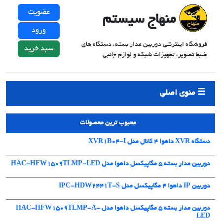
عضویت
منهاج سیستم
ورود
فروشگاه اینترنتی دوربین مدار بسته، دستگاه های
سبد خرید
ضبط تصویر، تجهیزات شبکه و لوازم جانبی
منوی اصلی
محبوب ترین محصولات
دستگاه XVR داهوا 4 کانال مدل XVR1B04-I
دوربین مدار بسته 5 مگاپیکسل داهوا مدل HAC-HFW1509TLMP-LED
دوربین IP داهوا 4 مگاپیکسل مدل IPC-HDW2441T-S
دوربین مدار بسته 5 مگاپیکسل داهوا مدل HAC-HFW1509TLMP-A-
LED