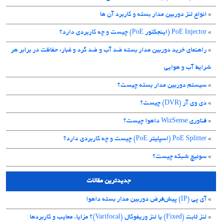
»
انواع لنز دوربین مدار بسته و کاربرد آن ها
»
PoE Injector (اینجکتور PoE) چیست و چه کاربردی دارد؟
»
راهنمای خرید دوربین مدار بسته ضد آب و ضد گرد و غبار: حفاظت در برابر هر
شرایط آب و هوایی
»
سیستم دوربین مدار بسته چیست؟
»
دی وی آر (DVR) چیست؟
»
فناوری WizSense داهوا چیست؟
»
PoE Splitter (اسپلیتر PoE) چیست و چه کاربردی دارد؟
»
سوئیچ شبکه چیست؟
جدیدترین مقالات
»
آی پی (IP) پیش‌فرض دوربین مدار بسته داهوا
»
لنز ثابت (Fixed) یا لنز وریفوکال (Varifocal)؟ مزایا، معایب و کاربردها