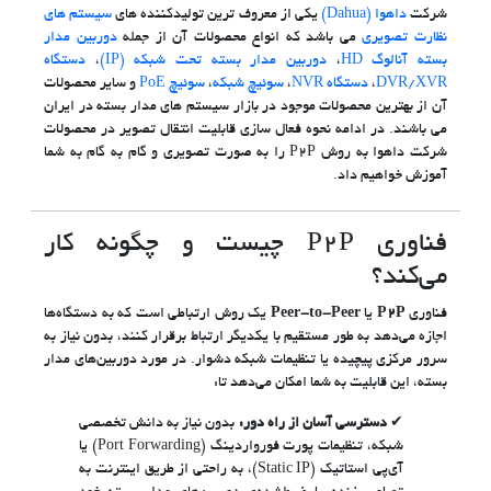
شرکت
داهوا (Dahua)
یکی از معروف ترین تولیدکننده های
سیستم های
نظارت تصویری
می باشد که انواع محصولات آن از جمله
دوربین مدار
بسته آنالوگ HD
،
دوربین مدار بسته تحت شبکه (IP)
،
دستگاه
DVR/XVR
،
دستگاه NVR
،
سوئیچ شبکه
،
سوئیچ PoE
و سایر محصولات
آن از بهترین محصولات موجود در بازار سیستم های مدار بسته در ایران
می باشند. در ادامه نحوه فعال سازی قابلیت انتقال تصویر در محصولات
شرکت داهوا به روش P2P را به صورت تصویری و گام به گام به شما
آموزش خواهیم داد.
فناوری P2P چیست و چگونه کار
می‌کند؟
فناوری
P2P
یا
Peer-to-Peer
یک روش ارتباطی است که به دستگاه‌ها
اجازه می‌دهد به طور مستقیم با یکدیگر ارتباط برقرار کنند، بدون نیاز به
سرور مرکزی پیچیده یا تنظیمات شبکه دشوار. در مورد دوربین‌های مدار
بسته، این قابلیت به شما امکان می‌دهد تا:
دسترسی آسان از راه دور:
بدون نیاز به دانش تخصصی
شبکه، تنظیمات پورت فورواردینگ (Port Forwarding) یا
آی‌پی استاتیک (Static IP)، به راحتی از طریق اینترنت به