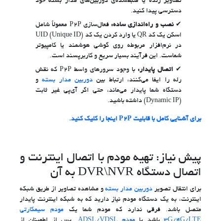
تصاویر زنده یا ضبط‌شده‌ی دوربین‌های مدار بسته خود
دسترسی پیدا کنید.
نصب و راه‌اندازی ساده:
فعال‌سازی P2P معمولاً شامل
اسکن یک کد QR یا وارد کردن یک کد UID (Unique ID)
در نرم‌افزار مربوطه روی گوشی هوشمند یا کامپیوتر
شماست. این فرآیند بسیار سریع و کاربرپسند است.
اتصال پایدار:
با وجود سرورهای واسط P2P که نقش
رله را ایفا می‌کنند، ارتباط بین
دوربین مدار بسته
و
دستگاه شما پایدار می‌ماند، حتی اگر آی‌پی غیر ثابت
(Dynamic IP) داشته باشید.
برای آشنایی کامل با قابلیت P2P اینجا را کلیک کنید.
پیش نیاز: تهیه مودم با اتصال اینترنت و
اتصال دستگاه DVR\NVR به آن
برای انتقال تصویر
دوربین مدار بسته
و مشاهده تصاویر از طریق شبکه
اینترنت، به یک دستگاه مودم نیاز دارید که به شبکه اینترنت پایدار
متصل باشد. فرقی ندارد که مودم شما یک
مودم سیمکارتی
3G/4G/LTE
باشد یا
مودم ADSL/VDSL
. پس از اطمینان از