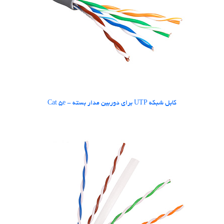
کابل شبکه UTP برای دوربین مدار بسته - Cat 5e