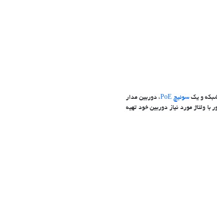
سوئیچ PoE
، دوربین مدار
، می توانید یک آداپتور با ولتاژ مورد نیاز دوربین خود تهیه