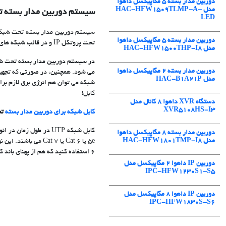
دوربین مدار بسته 5 مگاپیکسل داهوا
مدل HAC-HFW1509TLMP-A-
سیستم دوربین مدار بسته ت
LED
دوربین مدار بسته 5 مگاپیکسل داهوا
تحت پروتکل IP و در قالب شبکه های کامپیوتری با یکدیگر ارتباط برقرار می کنند.
مدل HAC-HFW1500THP-I8
در سیستم دوربین مدار بسته تحت ش
دوربین مدار بسته ۲ مگاپیکسل داهوا
مدل HAC-B1A21P
شبکه می توان هم انرژی برق لازم برا
کابل!
دستگاه XVR داهوا 8 کانال مدل
XVR5108HS-I3
کابل شبکه برای دوربین مدار بسته
تح
دوربین مدار بسته 8 مگاپیکسل داهوا
مدل HAC-HFW1801TMP-I8
6 استفاده کنید که هم از پهنای باند کافی برای انتقال تصاویر دوربین های مدار بسته برخوردار بوده و هم با قیمت مناسب و به راحتی از بازار قابل خریداری است.
دوربین IP داهوا 2 مگاپیکسل مدل
IPC-HFW1230S1-S5
دوربین IP داهوا 8 مگاپیکسل مدل
IPC-HFW1830S-S6