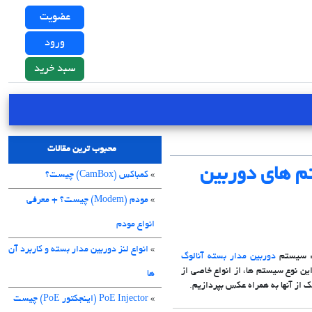
عضویت
ورود
سبد خرید
محبوب ترین مقالات
تم های دوربین
»
کمباکس (CamBox) چیست؟
»
مودم (Modem) چیست؟ + معرفی
انواع مودم
»
انواع لنز دوربین مدار بسته و کاربرد آن
د: سیستم
دوربین مدار بسته آنالوگ
این نوع سیستم ها، از انواع خاصی از
ها
 از آنها به همراه عکس بپردازیم.
»
PoE Injector (اینجکتور PoE) چیست