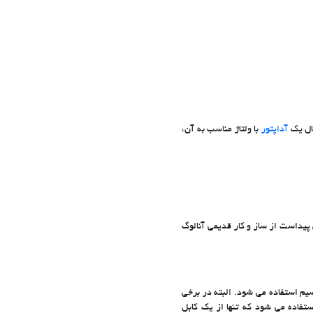
ال یک
آداپتور
با ولتاژ مناسب به آن،
 می کند، اما همانطور که از نامش پیداست از ساز و کار قدیمی آنالوگ
(Coaxial Cable) و برای انتقال برق از یک زوج سیم استفاده می شود. البته در برخی
تم دوربین مدار بسته آنالوگ از فناوری انتقال برق از طریق کابل کواکسیال (PoC = Power over Coax) استفاده می شود که تنها از یک کابل