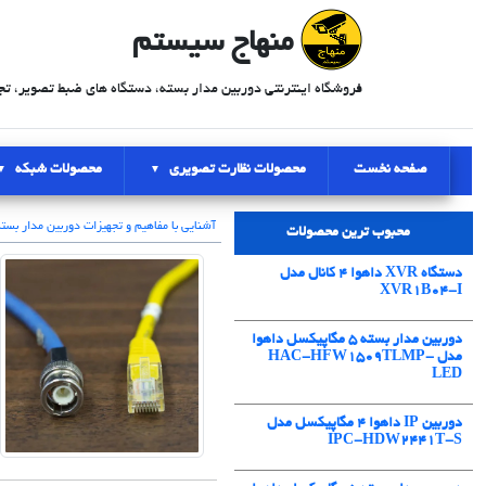
منهاج سیستم
فروشگاه اینترنتی دوربین مدار بسته، دستگاه های ضبط تصویر، تج
صفحه نخست
محصولات نظارت تصویری
محصولات شبکه
آشنایی با مفاهیم و تجهیزات دوربین مدار بست
محبوب ترین محصولات
دستگاه XVR داهوا 4 کانال مدل
XVR1B04-I
دوربین مدار بسته 5 مگاپیکسل داهوا
مدل HAC-HFW1509TLMP-
LED
دوربین IP داهوا 4 مگاپیکسل مدل
IPC-HDW2441T-S