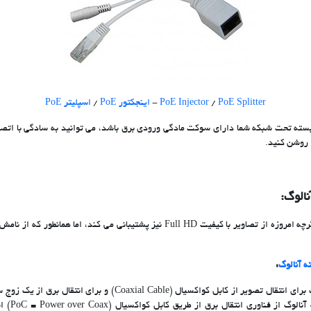
PoE Splitter
/
PoE Injector
-
اینجکتور PoE
/
اسپلیتر PoE
سته تحت شبکه شما دارای سوکت مادگی ورودی برق باشد، می توانید به سادگی با اتص
 روشن کنید.
الوگ:
سیستم دوربین مدار بسته آنالوگ اگرچه امروزه از تصاویر با کیفیت Full HD نیز پشتیبانی
ه آنالوگ
:
در سیستم دوربین مدار بسته آنالوگ برای انتقال تصویر از کابل کواکسیال 
تجهیزات سیس