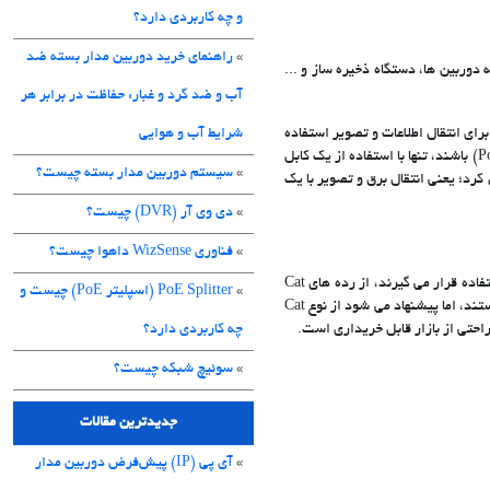
و چه کاربردی دارد؟
»
راهنمای خرید دوربین مدار بسته ضد
ات از جمله دوربین ها، دستگاه ذخیره ساز و ...
آب و ضد گرد و غبار: حفاظت در برابر هر
رای 8 رشته بوده و از آن برای انتقال اطلاعات و تصویر استفاده
شرایط آب و هوایی
می شود. همچنین، در صورتی که تجهیزات مورد استفاده دارای فناوری ارسال برق از طریق شبکه (PoE = Power over Ethernet) باشند، تنها با استفاده از یک کابل
»
سیستم دوربین مدار بسته چیست؟
رد؛ یعنی انتقال برق و تصویر با یک
»
دی وی آر (DVR) چیست؟
»
فناوری WizSense داهوا چیست؟
کابل شبکه UTP در طول زمان در انواع مختلفی تولید شده است. کابل هایی که امروزه در بازار موجود بوده و بیشتر مورد استفاده قرار می گیرند، از رده های Cat
»
PoE Splitter (اسپلیتر PoE) چیست و
5e یا Cat 6 یا Cat 7 می باشند. این نوع کابل ها همگی برای استفاده در سیستم های دوربین مدار بسته تحت شبکه مناسب هستند، اما پیشنهاد می شود از نوع Cat
چه کاربردی دارد؟
»
سوئیچ شبکه چیست؟
جدیدترین مقالات
»
آی پی (IP) پیش‌فرض دوربین مدار