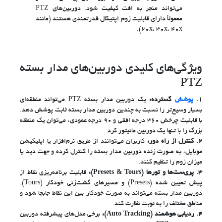
می‌تواند منجر به افت کیفیت شود. دوربین‌های PTZ
معمولاً دارای قابلیت زوم اپتیکال قدرتمندی هستند (مانند
20x، 30x، 40x).
ویژگی‌های کلیدی دوربین‌های مدار بسته
PTZ
1.
پوشش
گسترده:
یک دوربین مدار بسته PTZ می‌تواند منطقه‌ای
بسیار وسیع‌تر را نسبت به چندین دوربین مدار بسته ثابت پوشش دهد.
با قابلیت چرخش 360 درجه افقی و 90 درجه عمودی، می‌توان یک منطقه
بزرگ را با تنها یک دوربین مانیتور کرد.
2.
کنترل از راه دور:
کاربران می‌توانند از طریق نرم‌افزار یا اپلیکیشن
موبایل، به صورت زنده دوربین مدار بسته را کنترل کرده و جهت دید یا
میزان زوم را تنظیم کنند.
3.
پری‌ست‌ها و تورها (Presets & Tours):
قابلیت برنامه‌ریزی نقاط از
پیش تعیین شده (Presets) و مسیرهای گشت‌زنی خودکار (Tours).
دوربین مدار بسته می‌تواند به صورت خودکار بین این نقاط جابجا شود و
مناطق مختلف را به نوبت نظارت کند.
4.
ردیابی هوشمند (Auto Tracking):
برخی مدل‌های پیشرفته دوربین