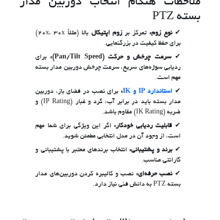
ملاحظات هنگام انتخاب دوربین مدار
بسته PTZ
نوع زوم:
تمرکز بر
زوم اپتیکال
بالا (مثلاً 20x، 30x)
برای حفظ کیفیت در بزرگنمایی.
سرعت چرخش و حرکت (Pan/Tilt Speed):
برای
ردیابی سوژه‌های سریع، سرعت چرخش دوربین مدار بسته
مهم است.
استاندارد IP و IK
:
برای نصب در فضای باز، دوربین
مدار بسته باید در برابر آب، گرد و غبار (IP Rating) و
ضربه (IK Rating) مقاوم باشد.
قابلیت ردیابی خودکار:
اگر این ویژگی برای شما مهم
است، از وجود آن در مدل انتخابی مطمئن شوید.
برند و پشتیبانی:
انتخاب برندهای معتبر با پشتیبانی و
گارانتی مناسب.
نصب حرفه‌ای:
نصب و کالیبره کردن دوربین‌های مدار
بسته PTZ به دانش فنی نیاز دارد.