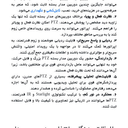
می‌تواند جایگزین چندین دوربین مدار بسته ثابت شود، که منجر به
صرفه‌جویی در هزینه‌های خرید، نصب،
کابل‌کشی
و
نگهداری
می‌شود.
2.
نظارت فعال و پویا:
برخلاف دوربین‌های مدار بسته ثابت که تنها یک
زاویه دید مشخص را پوشش می‌دهند، PTZ امکان نظارت فعال و پویاتر
را فراهم می‌کند. اپراتور می‌تواند به سرعت روی رویدادهای خاص زوم
کند یا به بررسی مناطق مختلف بپردازد.
3.
ردیابی و پاسخ سریع‌تر:
قابلیت ردیابی هوشمند و زوم قدرتمند، به
اپراتورها کمک می‌کند تا در مواجهه با یک رویداد امنیتی، واکنش
سریع‌تر و مؤثرتری داشته باشند و اطلاعات دقیقتری جمع‌آوری کنند.
4.
بازدارندگی:
حضور یک دوربین مدار بسته PTZ بزرگ و قابل حرکت،
خود به تنهایی می‌تواند عامل بازدارنده‌ی قوی برای متخلفین باشد، زیرا
آن‌ها می‌دانند که تحت نظارت فعال هستند.
5.
قابلیت‌های تحلیلی پیشرفته:
بسیاری از PTZهای مدرن، دارای
پردازشگرهای قوی برای تحلیل ویدیویی هستند که به آن‌ها اجازه
می‌دهد رفتارهای مشکوک را شناسایی کرده و هشدار دهند.
6.
عملکرد در نور کم:
با ترکیب تکنولوژی Starlight و IR قدرتمند،
PTZها می‌توانند در تاریکی نیز تصاویری با کیفیت بالا و قابل استفاده
ثبت کنند.