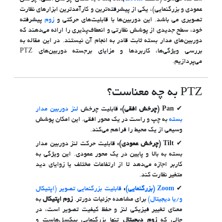
عمودی و بزرگنمایی)، یکی از پیشرفته‌ترین و کارآمدترین ابزارهای نظارت
تصویری می باشد. این دوربین‌ها با قابلیت‌های حرکتی و
زوم
پیشرفته
خود، سطح جدیدی از پوشش نظارتی و انعطاف‌پذیری را ارائه می‌دهند که
دوربین‌های مدار بسته ثابت قادر به انجام آن نیستند. در این مقاله به
بررسی ویژگی‌ها، کاربردها و مزایای برجسته دوربین‌های PTZ
می‌پردازیم.
PTZ به چه معناست؟
Pan (چرخش افقی):
قابلیت چرخش
لنز دوربین مدار
بسته
به چپ و راست در یک محور افقی. این امکان پوشش
وسیعی از یک محیط را فراهم می‌کند.
Tilt (چرخش عمودی):
قابلیت حرکت لنز دوربین مدار
بسته به بالا و پایین در یک محور عمودی. این ویژگی به
کاربر اجازه می‌دهد تا از ارتفاعات مختلف یا زوایای دید
متغیر نظارت کند.
Zoom (بزرگنمایی)
:
قابلیت بزرگنمایی تصویر (اپتیکال
و/یا دیجیتال)
برای مشاهده جزئیات دورتر.
زوم اپتیکال
به
معنای تغییر فیزیکی لنز و حفظ کیفیت تصویر است، در
حالی که
زوم دیجیتال
تنها بزرگنمایی پیکسل‌هاست و