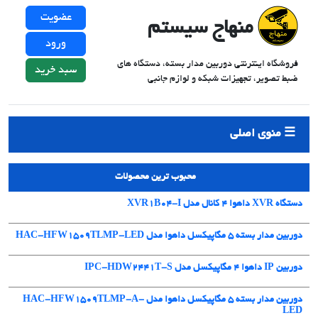
عضویت
منهاج سیستم
ورود
فروشگاه اینترنتی دوربین مدار بسته، دستگاه های
سبد خرید
ضبط تصویر، تجهیزات شبکه و لوازم جانبی
منوی اصلی
محبوب ترین محصولات
دستگاه XVR داهوا 4 کانال مدل XVR1B04-I
دوربین مدار بسته 5 مگاپیکسل داهوا مدل HAC-HFW1509TLMP-LED
دوربین IP داهوا 4 مگاپیکسل مدل IPC-HDW2441T-S
دوربین مدار بسته 5 مگاپیکسل داهوا مدل HAC-HFW1509TLMP-A-
LED