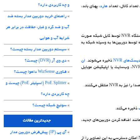
و چه کاربردی دارد؟
تعداد کانال، تعداد
هارد
، پهنای باند،
»
راهنمای خرید دوربین مدار بسته ضد
آب و ضد گرد و غبار: حفاظت در برابر هر
پردازش می‌شود. اتصال دوربین‌های مدار بسته IP به دستگاه NVR توسط کابل شبکه صورت
شرایط آب و هوایی
 تا تصاویر پردازش شده توسط دوربین‌ها به وسیله شبکه به
»
سیستم دوربین مدار بسته چیست؟
یسک‌های NVR
ذخیره می‌شوند.
ان
»
دی وی آر (DVR) چیست؟
به وسیله پورت‌های HDMI/VGA به مانیتور یا تلویزیون متصل می‌شود. کاربر با استفاده از رابط کاربری دستگاه NVR، وب‌سایت یا اپلیکیشن موبایل
»
فناوری WizSense داهوا چیست؟
»
PoE Splitter (اسپلیتر PoE) چیست و
منتقل می‌کنند.
چه کاربردی دارد؟
»
سوئیچ شبکه چیست؟
ذخیره می‌کند.
ر مانند اضافه کردن دوربین‌های جدید،
جدیدترین مقالات
»
آی پی (IP) پیش‌فرض دوربین مدار
کاربران می‌توانند تصاویر زنده دوربین‌ها و بازپخش ویدئوهای ضبط‌شده را مشاهده کنند. دستگاه NVR امکان دسترسی به این تصاویر را از