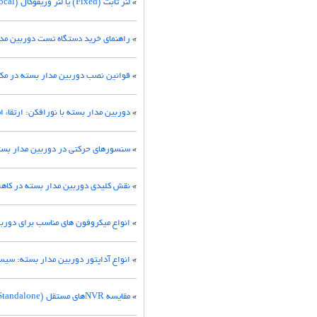
»
لنز ثابت (Fixed) یا لنز وریفوکال (Varifocal)؟ مزایا، معایب و کاربردها
»
راهنمای خرید دستگاه تست دوربین مدا
»
قوانین نصب دوربین مدار بسته در مک
»
دوربین مدار بسته با نورافکن: ارتقاء 
»
سنسورهای حرکتی در دوربین مدار بست
»
نقش کلیدی دوربین مدار بسته در کا
»
انواع میکروفون های مناسب برای دورب
»
انواع آداپتور دوربین مدار بسته: سیست
»
مقایسه NVRهای مستقل (Standalone) در مقابل مبتنی بر کامپیوتر (PC-Based)