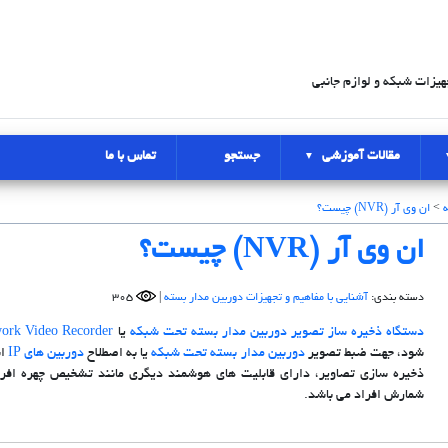
هیزات شبکه و لوازم جانبی
مقالات آموزشی
جستجو
تماس با ما
ه
>
ان وی آر (NVR) چیست؟
ان وی آر (NVR) چیست؟
دسته بندی:
آشنایی با مفاهیم و تجهیزات دوربین مدار بسته
|
305
دستگاه ذخیره ساز تصویر دوربین مدار بسته تحت شبکه
یا
ork Video Recorder
شود، جهت ضبط تصویر
دوربین مدار بسته تحت شبکه
یا به اصطلاح
دوربین های IP
اس
ذخیره سازی تصاویر، دارای قابلیت های هوشمند دیگری مانند تشخیص چهره اف
شمارش افراد می باشد.