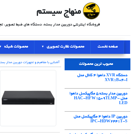
منهاج سیستم
فروشگاه اینترنتی دوربین مدار بسته، دستگاه های ضبط تصویر، تج
صفحه نخست
محصولات نظارت تصویری
محصولات شبکه
آشنایی با مفاهیم و تجهیزات دوربین مدار بست
محبوب ترین محصولات
دستگاه XVR داهوا 4 کانال مدل
XVR1B04-I
دوربین مدار بسته 5 مگاپیکسل داهوا
مدل HAC-HFW1509TLMP-
LED
دوربین IP داهوا 4 مگاپیکسل مدل
IPC-HDW2441T-S