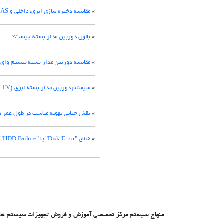
»
مقایسه ذخیره سازی ابری، داخلی و NAS برای دوربین مدار بسته
»
بالون دوربین مدار بسته چیست؟
»
مقایسه دوربین مدار بسته بیسیم وای فای ۲.۴ گیگاهرتز و ۵ گیگاهرتز: کدام پایدا
»
سیستم دوربین مدار بسته ابری (Cloud CCTV)
»
نقش حیاتی تهویه مناسب در طول عمر دستگاه 
»
خطای "Disk Error" یا "HDD Failure" در دستگاه‌های DVR/NVR و نحوه رفع مشکل