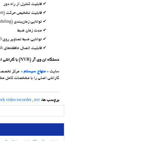
قابلیت کنترل از راه دور
قابلیت تشخیص حرکت (Motion detection)
توانایی زمان‌بندی (Scheduling)
مدت زمان ضبط
توانایی ضبط تصاویر روی CD یا DVD توسط CD/DVD Burner به عنوان نسخه‌های پشتیبان
قابلیت اتصال حافظه‌های Flash
دستگاه ان وی آر (NVR) با گارانتی اصلی را از کجا بخریم؟
سایت «
منهاج سیستم
» مرکز تخصصی 
گارانتی اصلی را با مشخصات کامل مشاه
برچسب ها:
nvr
,
rk video recorder