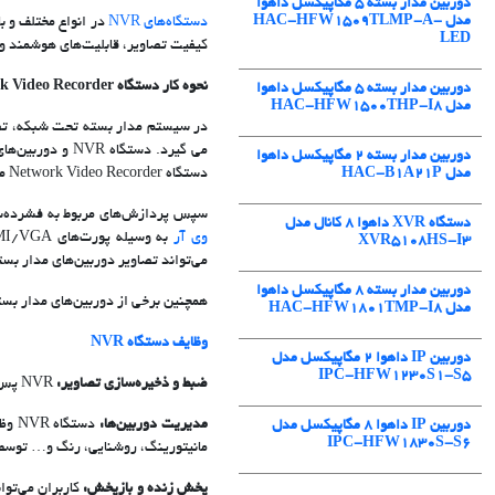
دوربین مدار بسته 5 مگاپیکسل داهوا
مدل HAC-HFW1509TLMP-A-
دستگاه‌های NVR
در انواع مختلف و ب
LED
کیفیت تصاویر، قابلیت‌های هوشمند و
نحوه کار دستگاه Network Video Recorder
دوربین مدار بسته 5 مگاپیکسل داهوا
مدل HAC-HFW1500THP-I8
در سیستم مدار بسته تحت شبکه، تص
دوربین مدار بسته ۲ مگاپیکسل داهوا
مدل HAC-B1A21P
دستگاه Network Video Recorder منتقل شوند.
سپس پردازش‌های مربوط به فشرده‌سازی تصاویر در دستگاه ضبط
دستگاه XVR داهوا 8 کانال مدل
وی آر
XVR5108HS-I3
می‌تواند تصاویر دوربین‌های مدار بس
دوربین مدار بسته 8 مگاپیکسل داهوا
همچنین برخی از دوربین‌های مدار بسته قابل
مدل HAC-HFW1801TMP-I8
وظایف دستگاه NVR
دوربین IP داهوا 2 مگاپیکسل مدل
IPC-HFW1230S1-S5
ضبط و ذخیره‌سازی تصاویر:
NVR پس از دریافت تصاویر ویدئویی ارسالی از دوربین‌های IP، تصاویر را ضبط و روی
مدیریت دوربین‌ها:
دست
دوربین IP داهوا 8 مگاپیکسل مدل
IPC-HFW1830S-S6
مانیتورینگ، روشنایی، رنگ و… توسط NVR انجام می‌شود
پخش زنده و بازپخش: