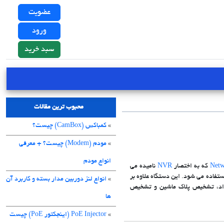
عضویت
ورود
سبد خرید
محبوب ترین مقالات
»
کمباکس (CamBox) چیست؟
»
مودم (Modem) چیست؟ + معرفی
انواع مودم
Netw
که به اختصار
NVR
نامیده می
تفاده می شود. این دستگاه علاوه بر
»
انواع لنز دوربین مدار بسته و کاربرد آن
راد، تشخیص پلاک ماشین و تشخیص
ها
»
PoE Injector (اینجکتور PoE) چیست